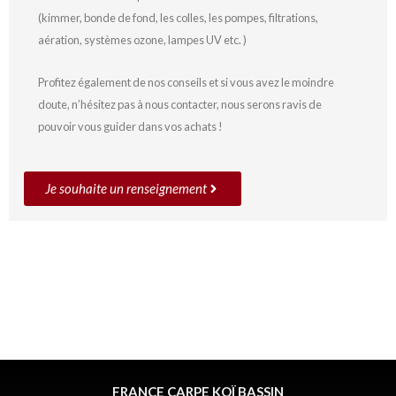
(kimmer, bonde de fond, les colles, les pompes, filtrations,
aération, systèmes ozone, lampes UV etc. )
Profitez également de nos conseils et si vous avez le moindre
doute, n’hésitez pas à nous contacter, nous serons ravis de
pouvoir vous guider dans vos achats !
Je souhaite un renseignement
FRANCE CARPE KOÏ BASSIN