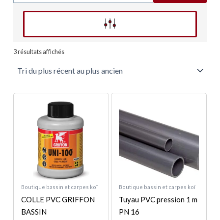
Affinez votre recherche
Trié
du
3 résultats affichés
plus
récent
au
plus
ancien
Plage
Plage
Ce
Ce
de
de
produit
produit
prix :
prix :
a
a
25,00 €
2,35 €
à
à
plusieurs
plusieurs
45,00 €
18,30 €
variations.
variations.
Les
Les
options
options
peuvent
peuvent
Boutique bassin et carpes koï
Boutique bassin et carpes koï
être
être
COLLE PVC GRIFFON
Tuyau PVC pression 1 m
choisies
choisies
BASSIN
PN 16