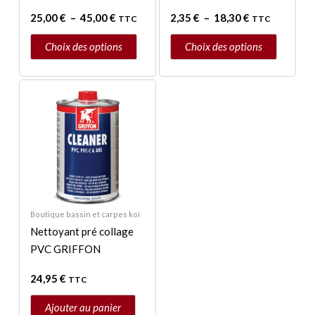
sur
sur
25,00
€
–
45,00
€
2,35
€
–
18,30
€
TTC
TTC
la
la
page
page
Choix des options
Choix des options
du
du
produit
produit
Boutique bassin et carpes koï
Nettoyant pré collage
PVC GRIFFON
24,95
€
TTC
Ajouter au panier