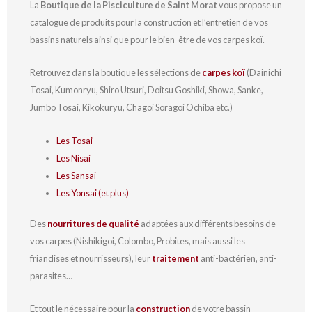
La
Boutique de la Pisciculture de Saint Morat
vous propose un
catalogue de produits pour la construction et l’entretien de vos
bassins naturels ainsi que pour le bien-être de vos carpes koï.
Retrouvez dans la boutique les sélections de
carpes koï
(Dainichi
Tosai, Kumonryu, Shiro Utsuri, Doitsu Goshiki, Showa, Sanke,
Jumbo Tosai, Kikokuryu, Chagoi Soragoi Ochiba etc.)
Les Tosai
Les Nisai
Les Sansai
Les Yonsai (et plus)
Des
nourritures de qualité
adaptées aux différents besoins de
vos carpes (Nishikigoi, Colombo, Probites, mais aussi les
friandises et nourrisseurs), leur
traitement
anti-bactérien, anti-
parasites…
Et tout le nécessaire pour la
construction
de votre bassin