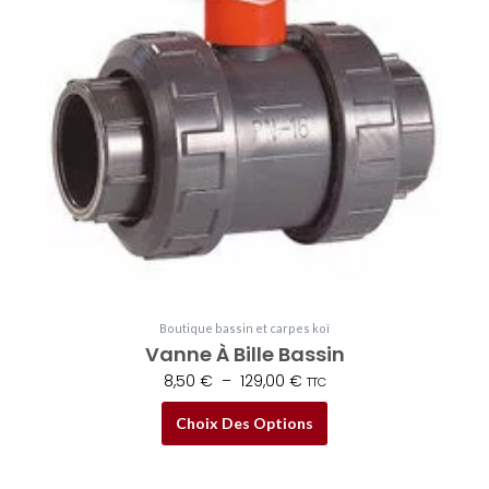
variations.
129,00 €
Les
options
peuvent
être
choisies
sur
la
page
du
produit
Boutique bassin et carpes koï
Vanne À Bille Bassin
8,50
€
–
129,00
€
TTC
Choix Des Options