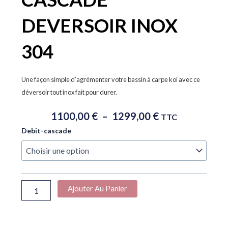
DEVERSOIR INOX
304
Une façon simple d’agrémenter votre bassin à carpe koi avec ce
déversoir tout inox fait pour durer.
Plage
1100,00
€
–
1299,00
€
TTC
De
quantité
Debit-cascade
Prix :
de
1100,00 €
CASCADE
À
DEVERSOIR
INOX
1299,00 €
304
Ajouter Au Panier