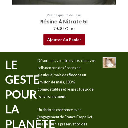
Résine qualité de l'eau
Résine À Nitrate 5l
79,00
€
TTC
Ajouter Au Panier
LE
Désormais, vous trouverez dans vos
colis non pas des flocons en
GESTE
plastique, mais des
flocons en
amidon de maïs
,
100 %
compostables
et
respectueux de
POUR
l’environnement
.
LA
Un choix en cohérence avec
l’engagement de France Carpe Koï
PLANÈTE
Bassin pour la préservation des