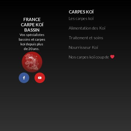
CARPES KOÏ
Les carpes koï
FRANCE
CARPE KOÏ
Alimentation des Koï
BASSIN
Vos spécialistes
Traitement et soins
bassins et carpes
koï depuis plus
Nourrisseur Koï
de 20 ans.
Nos carpes koï coup de
F
Y
a
o
c
u
e
t
b
u
o
b
o
e
k
-
f