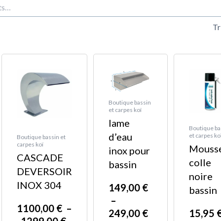
t
e
Plage
Plage
Ce
Ce
n
de
de
produit
produit
prix :
prix :
a
a
00 €
1100,00 €
149,00 €
plusieurs
plusieurs
Boutique bassin
à
à
et carpes koï
variations.
variations.
lame
00 €
1299,00 €
249,00 €
Boutique ba
Les
Les
d’eau
et carpes ko
Boutique bassin et
options
options
carpes koï
Mouss
inox pour
CASCADE
peuvent
peuvent
colle
bassin
DEVERSOIR
être
être
noire
INOX 304
choisies
choisies
149,00
€
bassin
sur
sur
–
1100,00
€
–
249,00
€
15,95
la
la