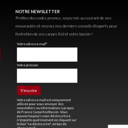
NOTRE NEWSLETTER
Profitez des codes promos, soyez mis au courant de nos
nouveautés et recevez nos derniers conseils d’experts pour
l’entretien de vos carpes Koï et votre bassin !
Votre adresse mail*
Votre prénom
Votre adresse mail est uniquement
utilisée pour vous envoyer des
newsletters ou informations à propos
de France Carpe Koï Bassin. Vous
pouvez toujours vous désinscrire à
n'importe quel moment en cliquant sur
le lien "se désinscrire", en bas de
chaque mail.