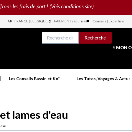
s les frais de port ! (Vois conditions site)
FRANCE | BELGIQUE
PAIEMENT sécurisé
Conseils | Expertise
N
Recherche
Recherche
pour :
MON 
Les Conseils Bassin et Koï
Les Tutos, Voyages & Actus
et lames d'eau
'eau