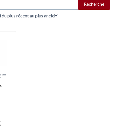
Recherche
ssin
ï
e
€