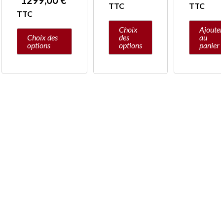
1299,00
€
page
page
TTC
TTC
TTC
du
du
Choix
Ajoute
produit
produit
Choix des
des
au
options
options
panier