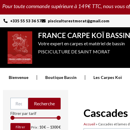
Aller
Pour toute commande supérieure à 149€ TTC, nous vous offron
au
contenu
+335 55 53 36 57
pisciculturestmorat@gmail.com
FRANCE CARPE KOÏ BASSI
Votre expert en carpes et matériel de bassin
PISCICULTURE DE SAINT MORAT
Bienvenue
Boutique Bassin
Les Carpes Koï
Recherche
Recherche
pour :
Cascades 
Prix
Prix
Filtrer par tarif
min
max
Accueil
»
Cascades et lames d
Filtrer
Prix :
10 €
—
1300 €