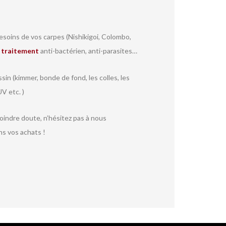
soins de vos carpes (Nishikigoi, Colombo,
r
traitement
anti-bactérien, anti-parasites…
sin (kimmer, bonde de fond, les colles, les
V etc. )
moindre doute, n’hésitez pas à nous
ns vos achats !