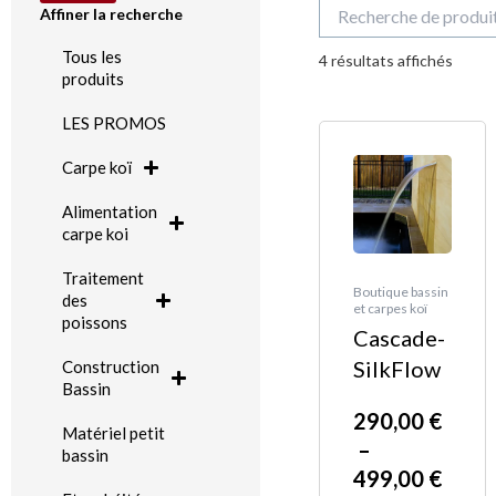
Recherche
Affiner la recherche
pour :
Trié
Tous les
du
4 résultats affichés
plus
produits
récen
au
plus
LES PROMOS
Plag
Ce
ancie
de
produit
Carpe koï
prix :
a
Alimentation
290,
plusieurs
carpe koi
à
variations.
499,
Traitement
Les
Boutique bassin
des
et carpes koï
options
poissons
Cascade-
peuvent
SilkFlow
Construction
être
Bassin
choisies
290,00
€
Matériel petit
sur
–
bassin
499,00
€
la