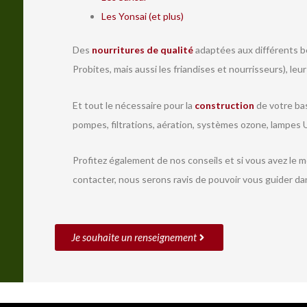
Les Yonsai (et plus)
Des
nourritures de qualité
adaptées aux différents be
Probites, mais aussi les friandises et nourrisseurs), leu
Et tout le nécessaire pour la
construction
de votre bas
pompes, filtrations, aération, systèmes ozone, lampes U
Profitez également de nos conseils et si vous avez le 
contacter, nous serons ravis de pouvoir vous guider da
Je souhaite un renseignement