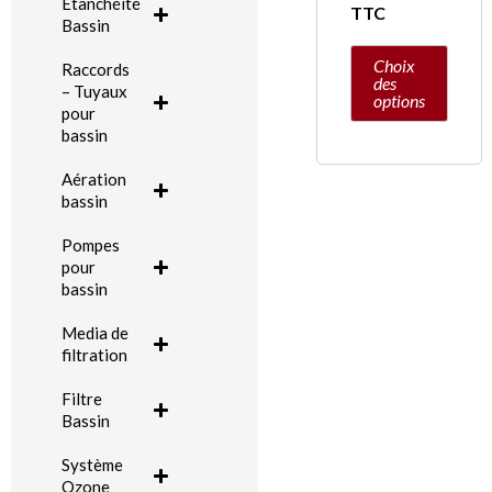
Etanchéité
page
TTC
Bassin
du
Choix
Raccords
produit
des
– Tuyaux
options
pour
bassin
Aération
bassin
Pompes
pour
bassin
Media de
filtration
Filtre
Bassin
Système
Ozone