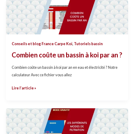
Combien
coûte
un
bassin
à
koi
Conseils et blog France Carpe Koï
,
Tutoriels bassin
par
Combien coûte un bassin à koi par an ?
an
?
Combien coûte un bassin à koi par an en eau et électricité ? Notre
calculateur Avec ce fichier vous allez
Lire l’article »
Les
différents
modes
de