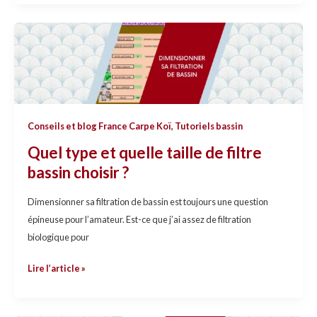
Quel
type
et
quelle
taille
de
Conseils et blog France Carpe Koï
,
Tutoriels bassin
filtre
Quel type et quelle taille de filtre
bassin
bassin choisir ?
choisir
?
Dimensionner sa filtration de bassin est toujours une question
épineuse pour l’amateur. Est-ce que j’ai assez de filtration
biologique pour
Lire l’article »