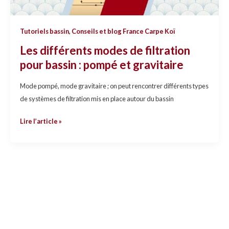
filtration
pour
Tutoriels bassin
,
Conseils et blog France Carpe Koï
bassin
Les différents modes de filtration
:
pour bassin : pompé et gravitaire
pompé
et
Mode pompé, mode gravitaire ; on peut rencontrer différents types
gravitaire
de systèmes de filtration mis en place autour du bassin
Lire l’article »