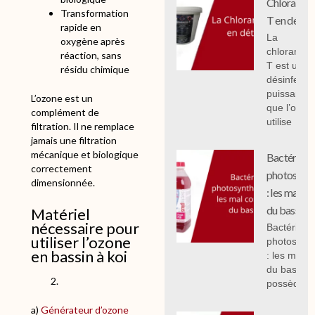
Chloramin
Transformation
T en détail
rapide en
La
oxygène après
chloramin
réaction, sans
T est un
résidu chimique
désinfecta
puissant
L’ozone est un
que l’on
complément de
utilise
filtration. Il ne remplace
jamais une filtration
mécanique et biologique
Bactéries
correctement
photosynth
dimensionnée.
: les mal c
du bassin.
Matériel
nécessaire pour
Bactéries
utiliser l’ozone
photosynth
en bassin à koi
: les mal 
du bassin,
possèdent
a)
Générateur d’ozone