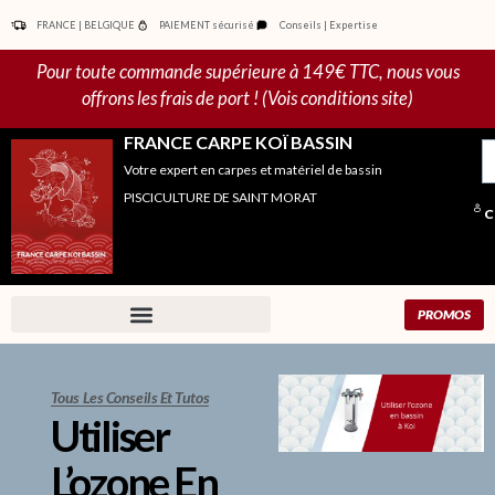
Aller
FRANCE | BELGIQUE
PAIEMENT sécurisé
Conseils | Expertise
au
contenu
Pour toute commande supérieure à 149€ TTC, nous vous
offrons les frais de port ! (Vois conditions site)
FRANCE CARPE KOÏ BASSIN
R
Votre expert en carpes et matériel de bassin
po
PISCICULTURE DE SAINT MORAT
C
PROMOS
Tous Les Conseils Et Tutos
Utiliser
L’ozone En