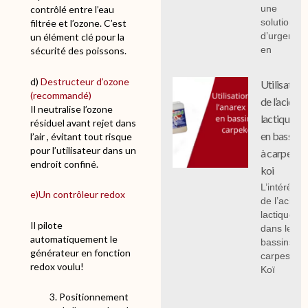
une
contrôlé entre l’eau
solution
filtrée et l’ozone. C’est
d’urgence
un élément clé pour la
en
sécurité des poissons.
d)
Destructeur d’ozone
Utilisation
(recommandé)
de l’acide
Il neutralise l’ozone
lactique
résiduel avant rejet dans
en bassin
l’air , évitant tout risque
pour l’utilisateur dans un
à carpe
endroit confiné.
koi
L’intérêt
e)Un contrôleur redox
de l’acide
lactique
Il pilote
dans les
automatiquement le
bassins à
générateur en fonction
carpes
redox voulu!
Koï
Positionnement