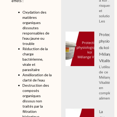
à koï :
effets :
risques
et
Oxydation des
solutions;
matières
Les
organiques
dissoutes
responsables de
Protection
l’eau jaune ou
physiologi
trouble
du koi -
Réduction de la
Mélange
charge
bactérienne,
Vitalité
virale et
L’utilisation
parasitaire
de ce
Amélioration de la
Mélange
clarté de l’eau
Vitalité 1 k
Destruction des
en
composés
compléme
organiques
alimentair
dissous non
traités par la
La
filtration
biologique