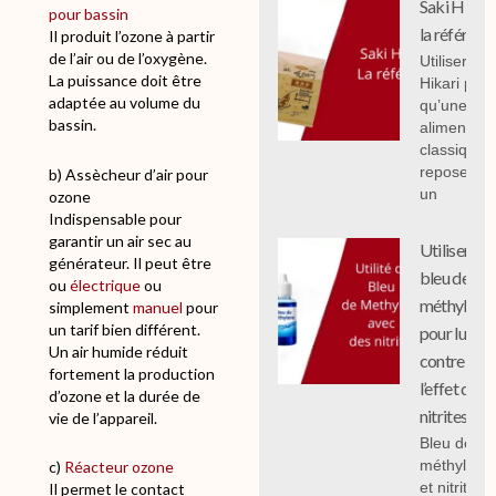
Saki Hikari 
pour bassin
la référenc
Il produit l’ozone à partir
de l’air ou de l’oxygène.
Utiliser Sak
La puissance doit être
Hikari plut
adaptée au volume du
qu’une
bassin.
alimentati
classique
repose sur
b) Assècheur d’air pour
un
ozone
Indispensable pour
garantir un air sec au
Utiliser le
générateur. Il peut être
bleu de
ou
électrique
ou
méthylène
simplement
manuel
pour
un tarif bien différent.
pour lutter
Un air humide réduit
contre
fortement la production
l’effet des
d’ozone et la durée de
nitrites
vie de l’appareil.
Bleu de
méthylène
c)
Réacteur ozone
et nitrites :
Il permet le contact