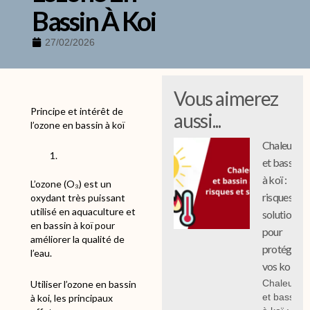
Bassin À Koi
27/02/2026
Vous aimerez
Principe et intérêt de
aussi...
l’ozone en bassin à koï
Chaleur
et bassin
à koï :
L’ozone (O₃) est un
risques et
oxydant très puissant
utilisé en aquaculture et
solutions
en bassin à koï pour
pour
améliorer la qualité de
protéger
l’eau.
vos koi
Chaleur
Utiliser l’ozone en bassin
et bassin
à koi, les principaux