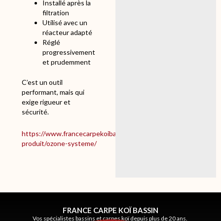
Installé après la
filtration
Utilisé avec un
réacteur adapté
Réglé
progressivement
et prudemment
C’est un outil
performant, mais qui
exige rigueur et
sécurité.
https://www.francecarpekoibassin.com/categorie-
produit/ozone-systeme/
FRANCE CARPE KOÏ BASSIN
Vos spécialistes bassins et carpes koï depuis plus de 20 ans.