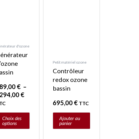
oisies
r
age
u
nérateur d'ozone
oduit
énérateur
’ozone
Petit matériel ozone
Contrôleur
assin
redox ozone
89,00
€
–
bassin
294,00
€
695,00
€
TC
TTC
Choix des
Ajouter au
options
panier