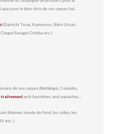
ropose un catalogue de produits pour la
i que pour le bien-être de vos carpes koï.
oï
(Dainichi Tosai, Kumonryu, Shiro Utsuri,
 Chagoi Soragoi Ochiba etc.)
soins de vos carpes (Nishikigoi, Colombo,
r
traitement
anti-bactérien, anti-parasites…
sin (kimmer, bonde de fond, les colles, les
V etc. )