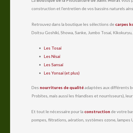
La
Boutique de la Pisciculture de Saint Morat
vous p
construction et l’entretien de vos bassins naturels ains
Retrouvez dans la boutique les sélections de
carpes k
Doitsu Goshiki, Showa, Sanke, Jumbo Tosai, Kikokuryu,
Les Tosai
Les Nisai
Les Sansai
Les Yonsai (et plus)
Des
nourritures de qualité
adaptées aux différents be
Probites, mais aussi les friandises et nourrisseurs), leu
Et tout le nécessaire pour la
construction
de votre bas
pompes, filtrations, aération, systèmes ozone, lampes U