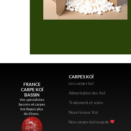
CARPES KOÏ
Les carpes koï
FRANCE
CARPE KOÏ
Alimentation des Koï
BASSIN
Vos spécialistes
Traitement et soins
bassins et carpes
koï depuis plus
Nourrisseur Koï
de 20 ans.
Nos carpes koï coup de