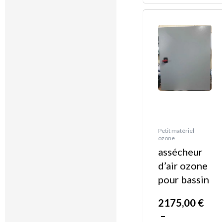
Pla
Ce
de
produit
prix 
a
217
plusieurs
à
variations.
300
Les
options
peuvent
être
Petit matériel
ozone
choisies
assécheur
sur
d’air ozone
la
pour bassin
page
du
2175,00
€
produit
–