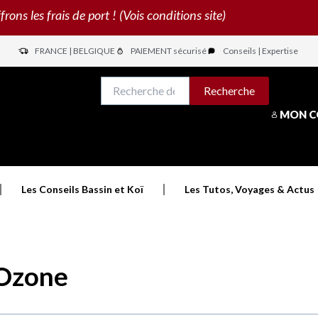
s les frais de port ! (Vois conditions site)
FRANCE | BELGIQUE
PAIEMENT sécurisé
Conseils | Expertise
N
Recherche
Recherche
pour :
MON 
Les Conseils Bassin et Koï
Les Tutos, Voyages & Actus
Ozone