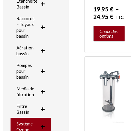
Etanchéité
page
Bassin
19,95
€
–
du
24,95
€
TTC
Raccords
produit
– Tuyaux
pour
Choix des
options
bassin
Aération
bassin
Pla
Ce
Pompes
de
produit
pour
prix 
a
bassin
849
plusieurs
Media de
à
variations.
filtration
189
Les
Filtre
options
Bassin
peuvent
Système
être
Ozone