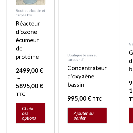
choisies
ch
Boutique bassin et
sur
su
carpes koï
la
la
Réacteur
page
p
d’ozone
du
d
écumeur
Gé
produit
pr
de
G
protéine
Boutique bassin et
d
carpes koï
Concentrateur
b
2499,00
€
d’oxygène
–
9
bassin
5895,00
€
1
TTC
995,00
€
TTC
T
Choix
des
Ajouter au
options
panier