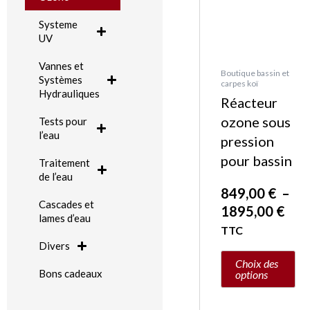
choisies
Systeme
sur
UV
la
page
Vannes et
Boutique bassin et
Systèmes
carpes koï
du
Hydrauliques
Réacteur
produit
ozone sous
Tests pour
l’eau
pression
pour bassin
Traitement
de l’eau
849,00
€
–
Cascades et
1895,00
€
lames d’eau
TTC
Divers
Choix des
Bons cadeaux
options