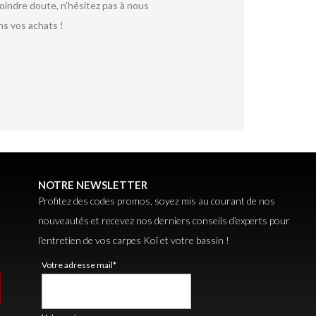
moindre doute, n’hésitez pas à nous
ns vos achats !
NOTRE NEWSLETTER
Profitez des codes promos, soyez mis au courant de nos
nouveautés et recevez nos derniers conseils d’experts pour
l’entretien de vos carpes Koï et votre bassin !
Votre adresse mail*