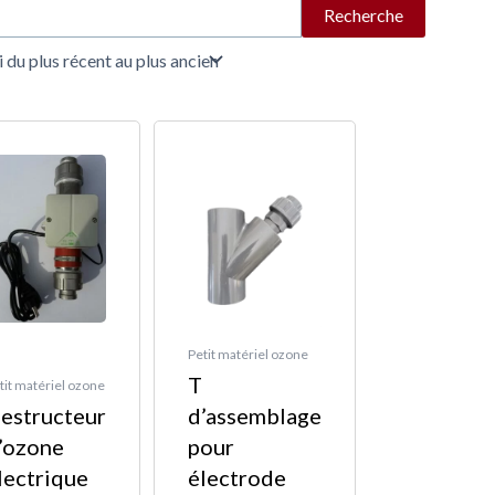
Recherche
Plage
Ce
de
produit
prix :
a
17,95 €
plusieurs
à
variations.
45,95 €
Les
options
peuvent
Petit matériel ozone
T
être
tit matériel ozone
estructeur
d’assemblage
choisies
’ozone
pour
sur
lectrique
électrode
la