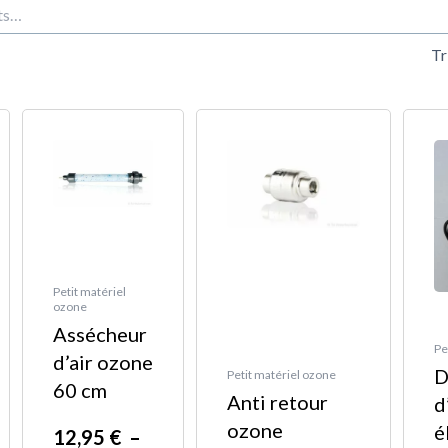
nt
Plage
Ce
en
de
produit
prix :
a
€
12,95 €
plusieurs
à
variations.
€
94,00 €
Les
options
Petit matériel
ozone
peuvent
Assécheur
être
Pe
d’air ozone
D
choisies
Petit matériel ozone
60 cm
Anti retour
d
sur
ozone
é
la
12,95
€
–