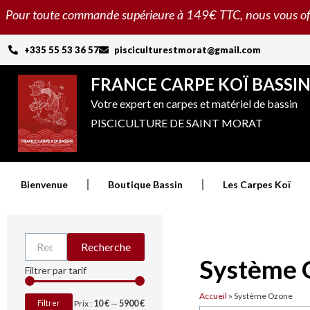
Aller
Pour toute commande supérieure à 149€ TTC, nous vous offron
au
contenu
+335 55 53 36 57
pisciculturestmorat@gmail.com
FRANCE CARPE KOÏ BASSI
Votre expert en carpes et matériel de bassin
PISCICULTURE DE SAINT MORAT
Bienvenue
Boutique Bassin
Les Carpes Koï
Recherche
Recherche
pour :
Système 
Prix
Prix
Filtrer par tarif
min
max
Accueil
»
Système Ozone
Filtrer
Prix :
10 €
—
5900 €