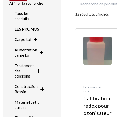
Recherche
Affiner la recherche
pour :
Trié
Tous les
du
12 résultats affichés
plus
produits
réce
au
plus
LES PROMOS
Plage
Ce
anci
de
produit
Carpe koï
prix :
a
Alimentation
19,95 
plusieurs
carpe koi
à
variations.
24,95 
Traitement
Les
des
options
poissons
peuvent
Construction
Petit matériel
être
ozone
Bassin
Calibration
choisies
Matériel petit
redox pour
sur
bassin
ozonisateur
la