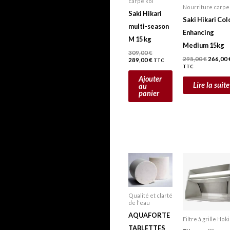
carpe koï
Nourriture carpe
Saki Hikari
Saki Hikari Col
multi-season
Enhancing
M 15 kg
Medium 15kg
309,00
€
295,00
€
266,00
289,00
€
TTC
TTC
Ajouter
Lire la suite
au
panier
Qualité et clarté
de l'eau
AQUAFORTE
Filtre à grille Hok
TABLETTES