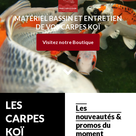
MATÉRIEL BASSIN ET ENTRETIEN
DE VOS CARPES KOÏ
Visitez notre Boutique
LES
Les
nouveautés &
CARPES
promos du
KOÏ
moment