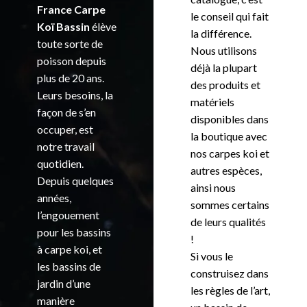
France Carpe
le conseil qui fait
Koï Bassin
élève
la différence.
toute sorte de
Nous utilisons
poisson depuis
déjà la plupart
plus de 20 ans.
des produits et
Leurs besoins, la
matériels
façon de s’en
disponibles dans
occuper, est
la boutique avec
notre travail
nos carpes koi et
quotidien.
autres espèces,
Depuis quelques
ainsi nous
années,
sommes certains
l’engouement
de leurs qualités
pour les bassins
!
à carpe koi, et
Si vous le
les bassins de
construisez dans
jardin d’une
les règles de l’art,
manière