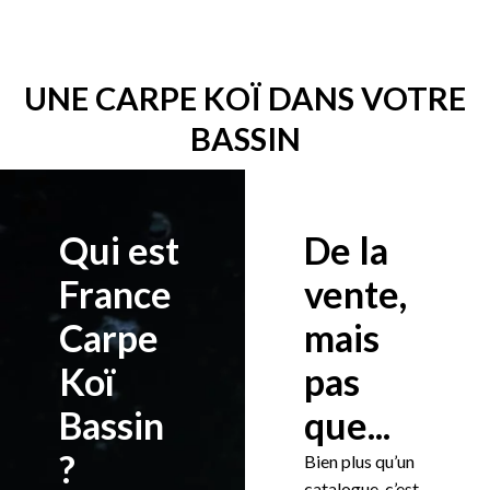
UNE CARPE KOÏ DANS VOTRE
BASSIN
Qui est
De la
France
vente,
Carpe
mais
Koï
pas
Bassin
que...
?
Bien plus qu’un
catalogue, c’est