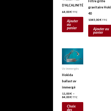
Filtre grille
D’ALCALINITÉ
gravitaire Hok
64,00
€
TTC
40
1045,00
€
TTC
Ajouter
au
panier
Ajouter au
panier
Plage
Ce
de
prix :
produit
11,00 €
a
à
84,00 €
Uv immergés
plusieurs
Hokida
variations.
ballast uv
Les
immergé
options
11,00
€
–
peuvent
84,00
€
TTC
être
Choix
choisies
des