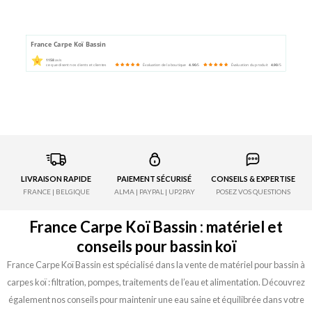
France Carpe Koï Bassin
1158
avis
ce que disent nos clients et clientes
Évaluation de la boutique
4.90
/5
Évaluation du produit
4.90
/5
LIVRAISON RAPIDE
PAIEMENT SÉCURISÉ
CONSEILS & EXPERTISE
FRANCE | BELGIQUE
ALMA | PAYPAL | UP2PAY
POSEZ VOS QUESTIONS
France Carpe Koï Bassin : matériel et
conseils pour bassin koï
France Carpe Koï Bassin est spécialisé dans la vente de matériel pour bassin à
carpes koï : filtration, pompes, traitements de l’eau et alimentation. Découvrez
également nos conseils pour maintenir une eau saine et équilibrée dans votre