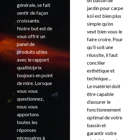
un bassin de
générale, se fait
jardin pour carpe
sentir de façon
koï est bien plus
croissante.
simple qu’on
Notre but est de
veut bien vous le
vous offrir un
faire croire. Pour
panel de
qu’il soit une
produits utiles
réussite, il faut
avec le rapport
concilier
qualité/prix
esthétique et
toujours en point
technique…
de mire. Lorsque
Le matériel doit
vous vous
être capable
questionnez,
d’assurer le
nous vous
fonctionnement
apportons
optimal de votre
toutes les
bassin et
réponses
garantir votre
nécessaires à