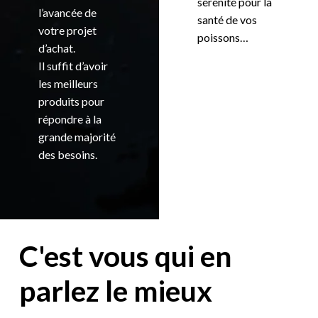
sérénité pour la
l’avancée de
santé de vos
votre projet
poissons…
d’achat.
Il suffit d’avoir
les meilleurs
produits pour
répondre à la
grande majorité
des besoins.
C'est vous qui en
parlez le mieux