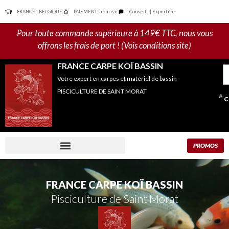
Aller
FRANCE | BELGIQUE
PAIEMENT sécurisé
Conseils | Expertise
au
contenu
Pour toute commande supérieure à 149€ TTC, nous vous
offrons les frais de port ! (Vois conditions site)
FRANCE CARPE KOÏ BASSIN
R
Votre expert en carpes et matériel de bassin
po
PISCICULTURE DE SAINT MORAT
C
PROMOS
FRANCE CARPE KOÏ BASSIN
Pisciculture de Saint Morat