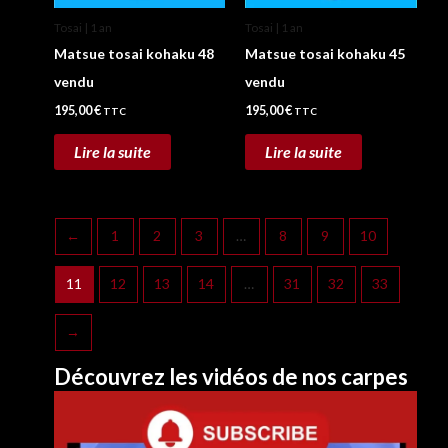
Tosai | 1 an
Tosai | 1 an
Matsue tosai kohaku 48
Matsue tosai kohaku 45
vendu
vendu
195,00
€
195,00
€
TTC
TTC
Lire la suite
Lire la suite
←
1
2
3
…
8
9
10
11
12
13
14
…
31
32
33
→
Découvrez les vidéos de nos carpes