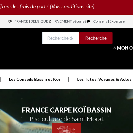
s les frais de port ! (Vois conditions site)
FRANCE | BELGIQUE
PAIEMENT sécurisé
Conseils | Expertise
N
Recherche
Recherche
pour :
MON 
Les Conseils Bassin et Koï
Les Tutos, Voyages & Actus
FRANCE CARPE KOÏ BASSIN
Pisciculture de Saint Morat