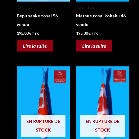
Tosai | 1 an
Tosai | 1 an
Bepu sanke tosai 56
Matsue tosai kohaku 46
vendu
vendu
195,00
€
195,00
€
TTC
TTC
Lire la suite
Lire la suite
EN RUPTURE DE
EN RUPTURE DE
STOCK
STOCK