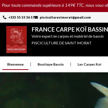
Aller
Pour toute commande supérieure à 149€ TTC, nous vous offron
au
contenu
+335 55 53 36 57
pisciculturestmorat@gmail.com
FRANCE CARPE KOÏ BASSI
Votre expert en carpes et matériel de bassin
PISCICULTURE DE SAINT MORAT
Bienvenue
Boutique Bassin
Les Carpes Koï