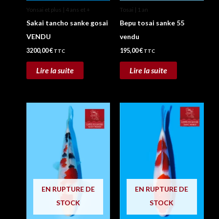
Yonsai et plus | 4 ans et +
Tosai | 1 an
Sakai tancho sanke gosai
Bepu tosai sanke 55
VENDU
vendu
3200,00
€
195,00
€
TTC
TTC
Lire la suite
Lire la suite
EN RUPTURE DE
EN RUPTURE DE
STOCK
STOCK