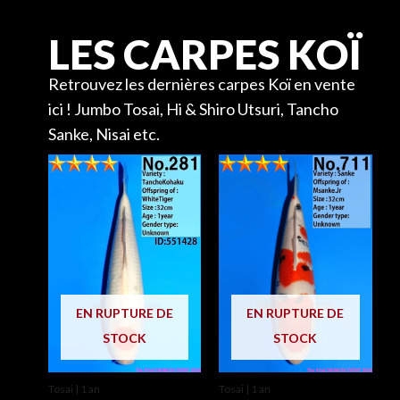
LES CARPES KOÏ
Retrouvez les dernières carpes Koï en vente
ici ! Jumbo Tosai, Hi & Shiro Utsuri, Tancho
Sanke, Nisai etc.
EN RUPTURE DE
EN RUPTURE DE
STOCK
STOCK
Tosai | 1 an
Tosai | 1 an