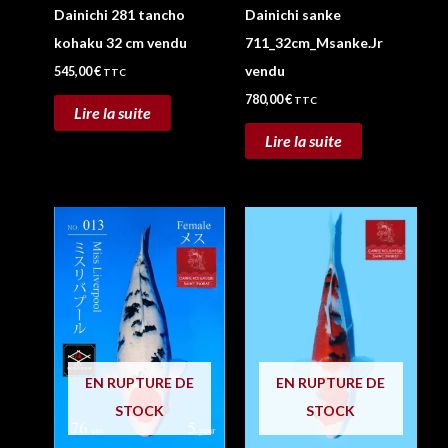
Dainichi 281 tancho
Dainichi sanke
kohaku 32 cm vendu
711_32cm_Msanke.Jr
vendu
545,00
€
TTC
780,00
€
TTC
Lire la suite
Lire la suite
EN RUPTURE DE
EN RUPTURE DE
STOCK
STOCK