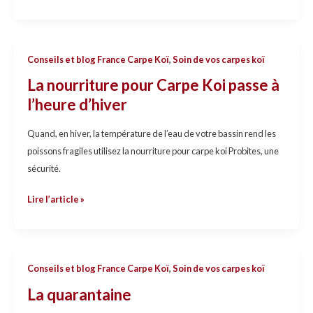
!
La
Conseils et blog France Carpe Koï
,
Soin de vos carpes koï
nourriture
La nourriture pour Carpe Koi passe à
pour
l’heure d’hiver
Carpe
Koi
Quand, en hiver, la température de l’eau de votre bassin rend les
passe
poissons fragiles utilisez la nourriture pour carpe koi Probites, une
à
sécurité.
l’heure
d’hiver
Lire l’article »
La
Conseils et blog France Carpe Koï
,
Soin de vos carpes koï
quarantaine
La quarantaine