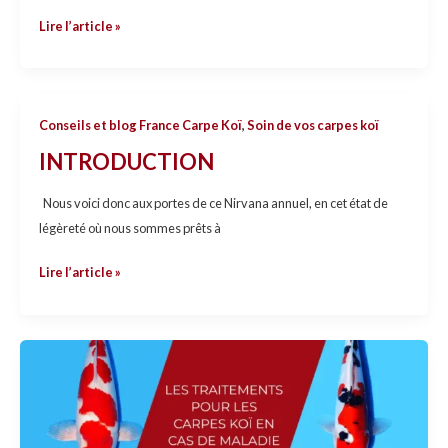
Ecrivain
Lire l’article »
scientifique
INTRODUCTION
Conseils et blog France Carpe Koï
,
Soin de vos carpes koï
INTRODUCTION
Nous voici donc aux portes de ce Nirvana annuel, en cet état de
légèreté où nous sommes prêts à
Lire l’article »
Les
traitements
pour
les