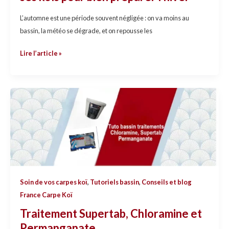
l’hiver
L’automne est une période souvent négligée : on va moins au
bassin, la météo se dégrade, et on repousse les
Lire l’article »
Traitement
Supertab,
Chloramine
et
Permanganate
Soin de vos carpes koï
,
Tutoriels bassin
,
Conseils et blog
France Carpe Koï
Traitement Supertab, Chloramine et
Permanganate