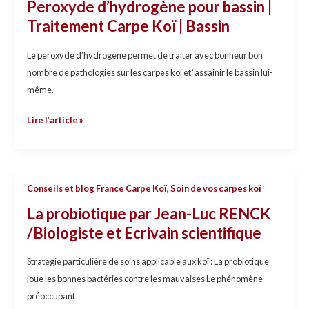
Peroxyde d’hydrogène pour bassin |
pour
Traitement Carpe Koï | Bassin
bassin
|
Le peroxyde d’hydrogène permet de traiter avec bonheur bon
Traitement
nombre de pathologies sur les carpes koi et ‘assainir le bassin lui-
Carpe
même.
Koï
|
Lire l’article »
Bassin
La
Conseils et blog France Carpe Koï
,
Soin de vos carpes koï
probiotique
La probiotique par Jean-Luc RENCK
par
/Biologiste et Ecrivain scientifique
Jean-
Luc
Stratégie particulière de soins applicable aux koï : La probiotique
RENCK
joue les bonnes bactéries contre les mauvaises Le phénomène
/Biologiste
préoccupant
et