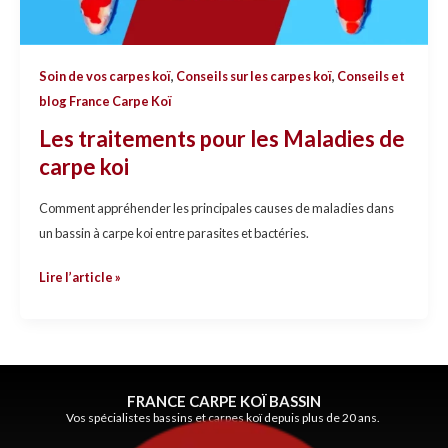
Maladies
de
carpe
Soin de vos carpes koï
,
Conseils sur les carpes koï
,
Conseils et
koi
blog France Carpe Koï
Les traitements pour les Maladies de
carpe koi
Comment appréhender les principales causes de maladies dans
un bassin à carpe koi entre parasites et bactéries.
Lire l’article »
FRANCE CARPE KOÏ BASSIN
Vos spécialistes bassins et carpes koï depuis plus de 20 ans.