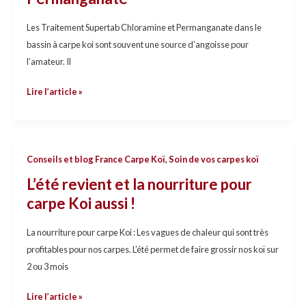
Les Traitement Supertab Chloramine et Permanganate dans le
bassin à carpe koi sont souvent une source d’angoisse pour
l’amateur. Il
Lire l’article »
L’été
Conseils et blog France Carpe Koï
,
Soin de vos carpes koï
revient
L’été revient et la nourriture pour
et
carpe Koi aussi !
la
nourriture
La nourriture pour carpe Koi : Les vagues de chaleur qui sont très
pour
profitables pour nos carpes. L’été permet de faire grossir nos koï sur
carpe
2 ou 3 mois
Koi
aussi
Lire l’article »