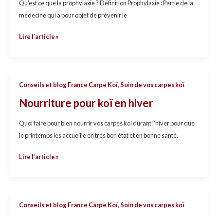
Qu’est ce que la prophylaxie ? Définition Prophylaxie : Partie de la
médecine qui a pour objet de prévenir le
Lire l’article »
Nourriture
Conseils et blog France Carpe Koï
,
Soin de vos carpes koï
pour
Nourriture pour koï en hiver
koï
en
Quoi faire pour bien nourrir vos carpes koi durant l’hiver pour que
hiver
le printemps les accueille en très bon état et en bonne santé.
Lire l’article »
Peroxyde
Conseils et blog France Carpe Koï
,
Soin de vos carpes koï
d’hydrogène