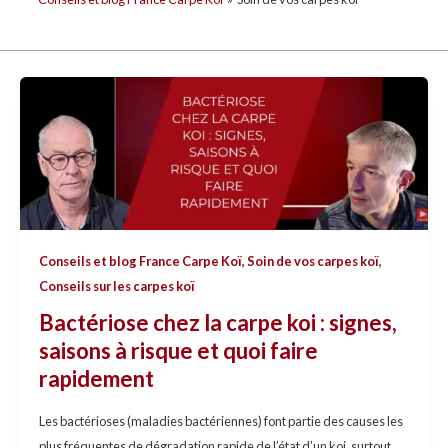
Bactériose
chez
la
carpe
koi
:
signes,
Conseils et blog France Carpe Koï
,
Soin de vos carpes koï
,
saisons
Conseils sur les carpes koï
à
risque
Bactériose chez la carpe koi : signes,
et
saisons à risque et quoi faire
quoi
rapidement
faire
rapidement
Les bactérioses (maladies bactériennes) font partie des causes les
plus fréquentes de dégradation rapide de l’état d’un koi, surtout