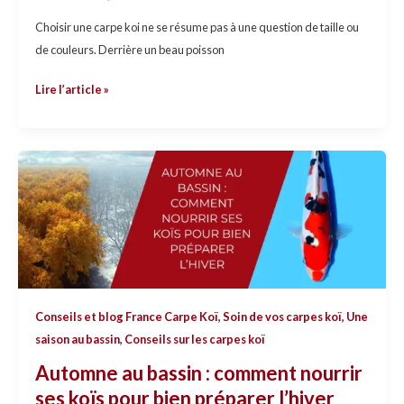
d’année)
Choisir une carpe koi ne se résume pas à une question de taille ou
de couleurs. Derrière un beau poisson
Lire l’article »
Automne
au
bassin
:
comment
nourrir
ses
Conseils et blog France Carpe Koï
,
Soin de vos carpes koï
,
Une
koïs
saison au bassin
,
Conseils sur les carpes koï
pour
bien
Automne au bassin : comment nourrir
préparer
ses koïs pour bien préparer l’hiver