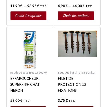
la
la
11,90
€
–
93,95
€
6,90
€
–
44,00
€
TTC
TTC
page
page
du
du
Choix des options
Choix des options
produit
produit
Boutique bassin et carpes koï
Boutique bassin et carpes koï
EFFAROUCHEUR
FILET DE
SUPERFISH CHAT
PROTECTION 12
HERON
FIXATIONS
59,00
€
3,75
€
TTC
TTC