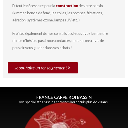
Et tout le nécessaire pour la
construction
de votre bassin
(kimmer, bonde de fond, les colles, les pompes, filtrations,
aération, systèmes ozone, lampes UV etc. )
Profitez également de nos conseils et si vous avez le moindre
doute, n’hésitez pas à nous contacter, nous serons ravis de
pouvoir vous guider dans vos achats !
Je souhaite un renseignement
FRANCE CARPE KOÏ BASSIN
Vos spécialistes bassins et carpes koï depuis plus de 20 ans.