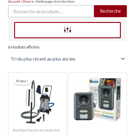
Accueil
»
Divers
»
Nettoyage et protection
Recherche
Recherche
pour :
Affinez votre recherche
Trié
du
6 résultats affichés
plus
récent
au
plus
ancien
Le
Le
prix
prix
Promo !
initial
actuel
était :
est :
295,00 €.
280,00 €.
Boutique bassin et carpes koï