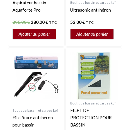
Aspirateur bassin
Boutique bassin et carpes koï
Aquaforte Pro
Ultrasonic anti héron
295,00
€
280,00
€
52,00
€
TTC
TTC
Ajouter au panier
Ajouter au panier
Plage
Plage
Ce
Ce
de
de
produit
produit
prix :
prix :
a
a
11,90 €
6,90 €
à
à
plusieurs
plusieurs
93,95 €
44,00 €
variations.
variations.
Les
Les
options
options
peuvent
peuvent
Boutique bassin et carpes koï
être
être
FILET DE
Boutique bassin et carpes koï
choisies
choisies
Fil clôture anti héron
PROTECTION POUR
sur
sur
pour bassin
BASSIN