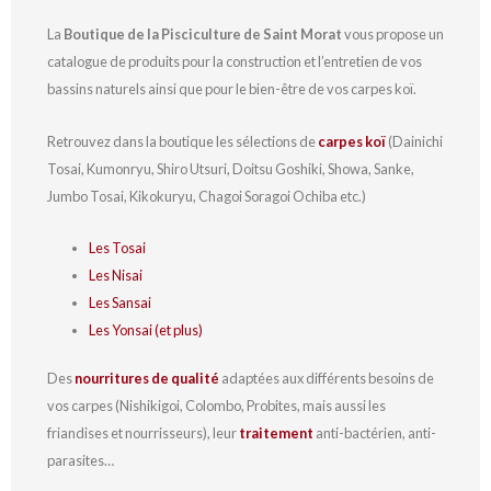
La
Boutique de la Pisciculture de Saint Morat
vous propose un
catalogue de produits pour la construction et l’entretien de vos
bassins naturels ainsi que pour le bien-être de vos carpes koï.
Retrouvez dans la boutique les sélections de
carpes koï
(Dainichi
Tosai, Kumonryu, Shiro Utsuri, Doitsu Goshiki, Showa, Sanke,
Jumbo Tosai, Kikokuryu, Chagoi Soragoi Ochiba etc.)
Les Tosai
Les Nisai
Les Sansai
Les Yonsai (et plus)
Des
nourritures de qualité
adaptées aux différents besoins de
vos carpes (Nishikigoi, Colombo, Probites, mais aussi les
friandises et nourrisseurs), leur
traitement
anti-bactérien, anti-
parasites…