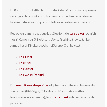
La
Boutique de la Pisciculture de Saint Morat
vous propose un
catalogue de produits pour la construction et l’entretien de vos
bassins naturels ainsi que pour le bien-être de vos carpes koï.
Retrouvez dans la boutique les sélections de
carpes koï
(Dainichi
Tosai, Kumonryu, Shiro Utsuri, Doitsu Goshiki, Showa, Sanke,
Jumbo Tosai, Kikokuryu, Chagoi Soragoi Ochiba etc.)
Les Tosai
Les Nisai
Les Sansai
Les Yonsai (et plus)
Des
nourritures de qualité
adaptées aux différents besoins de
vos carpes (Nishikigoi, Colombo, Probites, mais aussi les
friandises et nourrisseurs), leur
traitement
anti-bactérien, anti-
parasites…