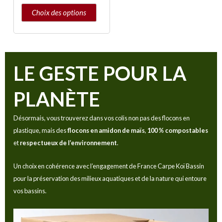
sur
Choix des options
la
page
du
produit
LE GESTE POUR LA
PLANÈTE
Désormais, vous trouverez dans vos colis non pas des flocons en
plastique, mais des
flocons en amidon de maïs
,
100 % compostables
et
respectueux de l’environnement
.
Un choix en cohérence avec l’engagement de France Carpe Koï Bassin
pour la préservation des milieux aquatiques et de la nature qui entoure
vos bassins.