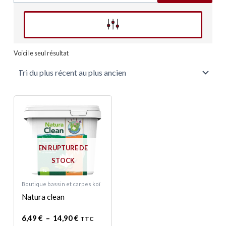
Affinez votre recherche
Voici le seul résultat
Plage
Ce
de
produit
prix :
a
6,49 €
à
plusieurs
14,90 €
EN RUPTURE DE
variations.
STOCK
Les
options
Boutique bassin et carpes koï
peuvent
Natura clean
être
choisies
6,49
€
–
14,90
€
TTC