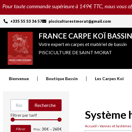
Aller
Pour toute commande supérieure à 149€ TTC, nous vous offron
au
contenu
+335 55 53 36 57
pisciculturestmorat@gmail.com
FRANCE CARPE KOÏ BASSI
Votre expert en carpes et matériel de bassin
PISCICULTURE DE SAINT MORAT
Bienvenue
Boutique Bassin
Les Carpes Koï
Recherche
Recherche
pour :
Système 
Prix
Prix
Filtrer par tarif
min
max
Accueil
»
Vannes et Systèmes
Filtrer
Prix :
30 €
—
260 €