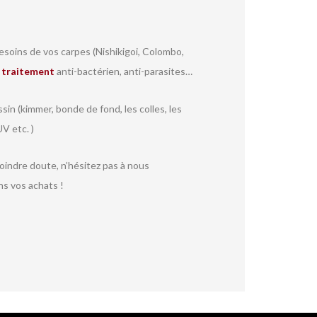
soins de vos carpes (Nishikigoi, Colombo,
r
traitement
anti-bactérien, anti-parasites…
sin (kimmer, bonde de fond, les colles, les
V etc. )
moindre doute, n’hésitez pas à nous
ns vos achats !