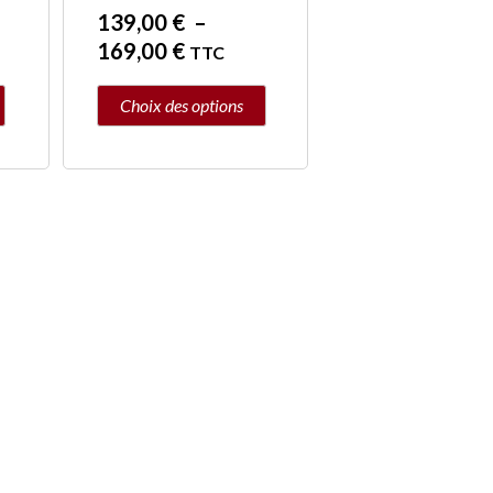
139,00
€
–
page
169,00
€
TTC
du
produit
Choix des options