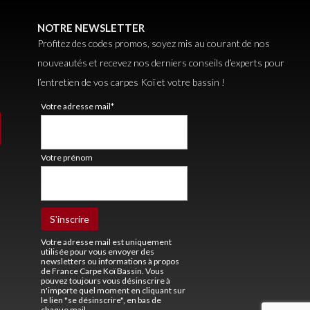
NOTRE NEWSLETTER
Profitez des codes promos, soyez mis au courant de nos
nouveautés et recevez nos derniers conseils d’experts pour
l’entretien de vos carpes Koï et votre bassin !
Votre adresse mail*
Votre prénom
Votre adresse mail est uniquement
utilisée pour vous envoyer des
newsletters ou informations à propos
de France Carpe Koï Bassin. Vous
pouvez toujours vous désinscrire à
n'importe quel moment en cliquant sur
le lien "se désinscrire", en bas de
chaque mail.