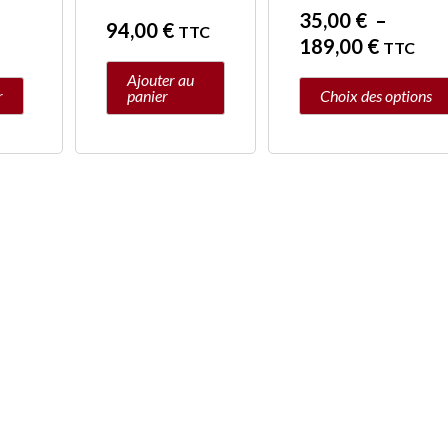
35,00
€
–
page
94,00
€
TTC
189,00
€
TTC
du
Ajouter au
produit
r
panier
Choix des options