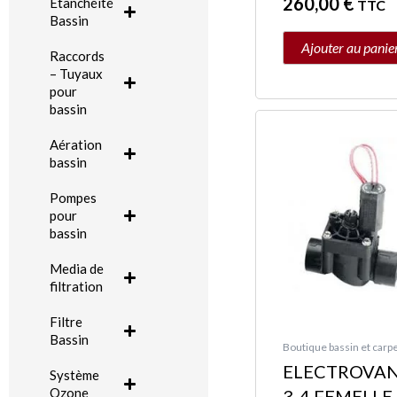
260,00
€
Etanchéité
TTC
Bassin
Ajouter au panie
Raccords
– Tuyaux
pour
bassin
Aération
bassin
Pompes
pour
bassin
Media de
filtration
Filtre
Bassin
Boutique bassin et carpe
ELECTROVA
Système
Ozone
3-4 FEMELLE