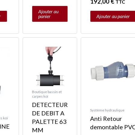
192,00
€
TTC
Ajouter au
r
panier
Ajouter au panier
Plage
Ce
de
produit
prix :
a
35,00 €
plusieurs
à
variations.
189,00
Les
Boutique bassin et
options
carpes koï
peuvent
DETECTEUR
être
Système hydraulique
DE DEBIT A
Anti Retour
choisies
s koï
PALETTE 63
NNE
demontable PV
sur
MM
la