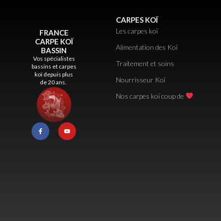
CARPES KOÏ
Les carpes koï
FRANCE
CARPE KOÏ
Alimentation des Koï
BASSIN
Vos spécialistes
Traitement et soins
bassins et carpes
koï depuis plus
Nourrisseur Koï
de 20 ans.
Nos carpes koï coup de
F
Y
a
o
c
u
e
t
b
u
o
b
o
e
k
-
f