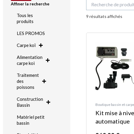
Recherche
Affiner la recherche
pour :
Trié
Tous les
du
9 résultats affichés
plus
produits
récen
au
plus
LES PROMOS
ancie
Carpe koï
Alimentation
carpe koi
Traitement
des
poissons
Construction
Bassin
Boutique bassin et carpe
Kit mise à niv
Matériel petit
automatique
bassin