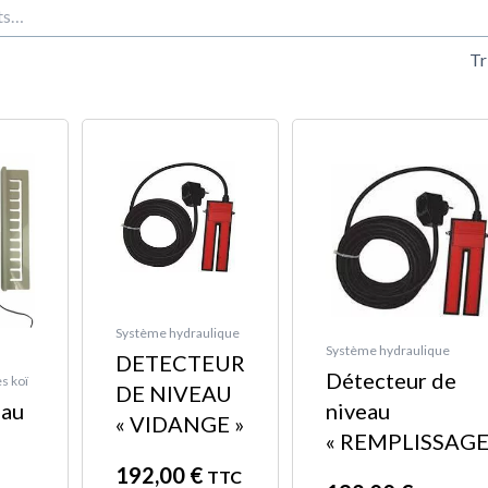
t
n
Système hydraulique
Système hydraulique
DETECTEUR
Détecteur de
s koï
DE NIVEAU
eau
niveau
« VIDANGE »
« REMPLISSAGE
192,00
€
TTC