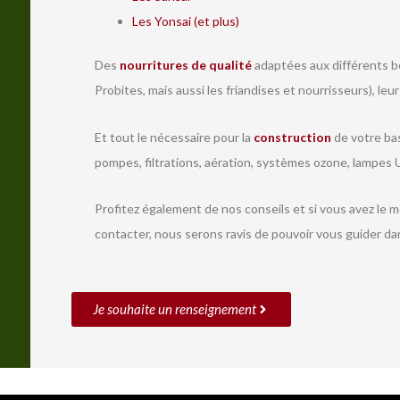
Les Yonsai (et plus)
Des
nourritures de qualité
adaptées aux différents be
Probites, mais aussi les friandises et nourrisseurs), leu
Et tout le nécessaire pour la
construction
de votre bas
pompes, filtrations, aération, systèmes ozone, lampes U
Profitez également de nos conseils et si vous avez le 
contacter, nous serons ravis de pouvoir vous guider da
Je souhaite un renseignement