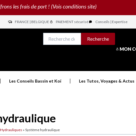
s les frais de port ! (Vois conditions site)
FRANCE | BELGIQUE
PAIEMENT sécurisé
Conseils | Expertise
N
Recherche
Recherche
pour :
MON 
Les Conseils Bassin et Koï
Les Tutos, Voyages & Actus
hydraulique
 Hydrauliques
»
Système hydraulique