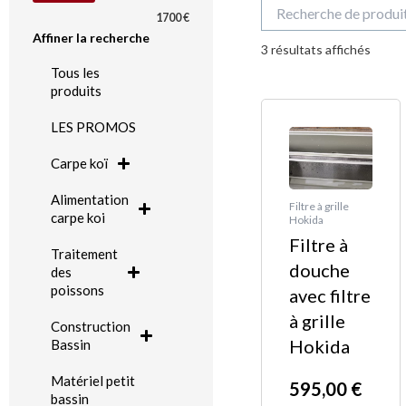
Recherche
1700 €
pour :
Trié
Affiner la recherche
du
3 résultats affichés
plus
Tous les
récen
au
produits
plus
Pla
Ce
ancie
LES PROMOS
de
produit
prix 
a
Carpe koï
595
plusieurs
Alimentation
à
Filtre à grille
variations.
carpe koi
Hokida
169
Les
Filtre à
Traitement
options
douche
des
peuvent
poissons
avec filtre
être
à grille
Construction
choisies
Hokida
Bassin
sur
Matériel petit
595,00
€
la
bassin