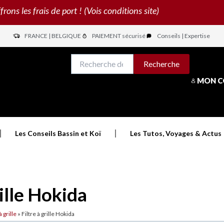
s les frais de port ! (Vois conditions site)
FRANCE | BELGIQUE
PAIEMENT sécurisé
Conseils | Expertise
N
Recherche
Recherche
pour :
MON 
Les Conseils Bassin et Koï
Les Tutos, Voyages & Actus
rille Hokida
à grille
»
Filtre à grille Hokida