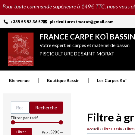
Aller
Pour toute commande supérieure à 149€ TTC, nous vous offron
au
contenu
+335 55 53 36 57
pisciculturestmorat@gmail.com
FRANCE CARPE KOÏ BASSI
Votre expert en carpes et matériel de bassin
PISCICULTURE DE SAINT MORAT
Bienvenue
Boutique Bassin
Les Carpes Koï
Recherche
Recherche
pour :
Filtre à g
Prix
Prix
Filtrer par tarif
min
max
Accueil
»
Filtre Bassin
»
Filtre 
Filtrer
Prix :
590 €
—