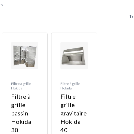
t
ge
n
:
,00 €
9,00 €
Filtre à grille
Filtre à grille
Hokida
Hokida
Filtre à
Filtre
grille
grille
bassin
gravitaire
Hokida
Hokida
30
40