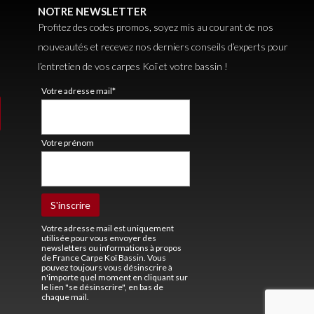
NOTRE NEWSLETTER
Profitez des codes promos, soyez mis au courant de nos
nouveautés et recevez nos derniers conseils d’experts pour
l’entretien de vos carpes Koï et votre bassin !
Votre adresse mail*
Votre prénom
Votre adresse mail est uniquement
utilisée pour vous envoyer des
newsletters ou informations à propos
de France Carpe Koï Bassin. Vous
pouvez toujours vous désinscrire à
n'importe quel moment en cliquant sur
le lien "se désinscrire", en bas de
chaque mail.