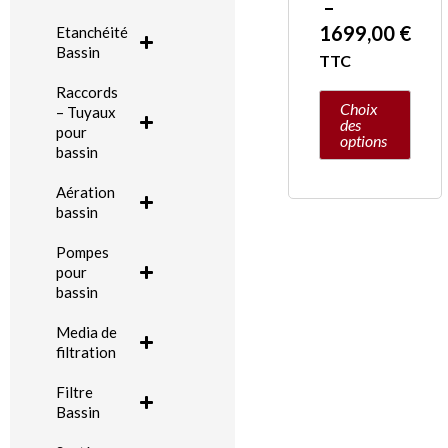
–
page
1699,00
€
Etanchéité
du
Bassin
TTC
produit
Raccords
Choix
– Tuyaux
des
pour
options
bassin
Aération
bassin
Pompes
pour
bassin
Media de
filtration
Filtre
Bassin