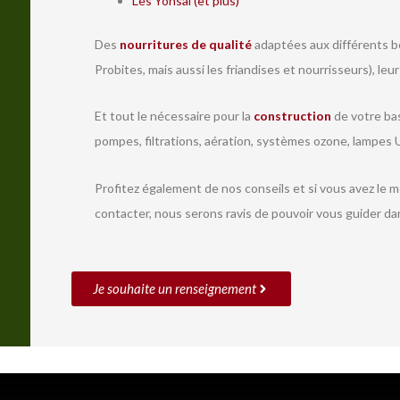
Les Yonsai (et plus)
Des
nourritures de qualité
adaptées aux différents be
Probites, mais aussi les friandises et nourrisseurs), leu
Et tout le nécessaire pour la
construction
de votre bas
pompes, filtrations, aération, systèmes ozone, lampes U
Profitez également de nos conseils et si vous avez le 
contacter, nous serons ravis de pouvoir vous guider da
Je souhaite un renseignement