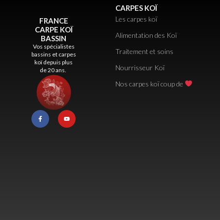
CARPES KOÏ
Les carpes koï
FRANCE
CARPE KOÏ
Alimentation des Koï
BASSIN
Vos spécialistes
Traitement et soins
bassins et carpes
koï depuis plus
Nourrisseur Koï
de 20 ans.
Nos carpes koï coup de
F
Y
a
o
c
u
e
t
b
u
o
b
o
e
k
-
f