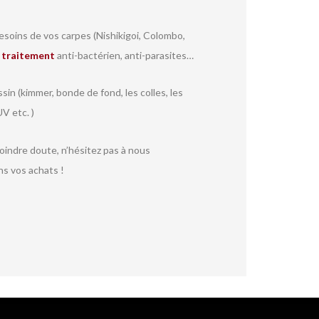
soins de vos carpes (Nishikigoi, Colombo,
r
traitement
anti-bactérien, anti-parasites…
sin (kimmer, bonde de fond, les colles, les
V etc. )
moindre doute, n’hésitez pas à nous
ns vos achats !