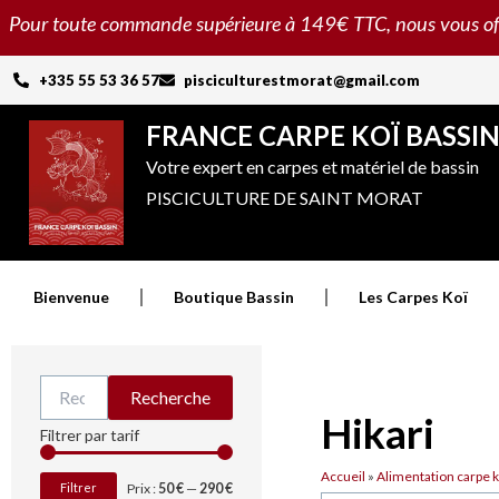
Aller
Pour toute commande supérieure à 149€ TTC, nous vous offron
au
contenu
+335 55 53 36 57
pisciculturestmorat@gmail.com
FRANCE CARPE KOÏ BASSI
Votre expert en carpes et matériel de bassin
PISCICULTURE DE SAINT MORAT
Bienvenue
Boutique Bassin
Les Carpes Koï
Recherche
Recherche
pour :
Hikari
Prix
Prix
Filtrer par tarif
min
max
Accueil
»
Alimentation carpe k
Filtrer
Prix :
50 €
—
290 €