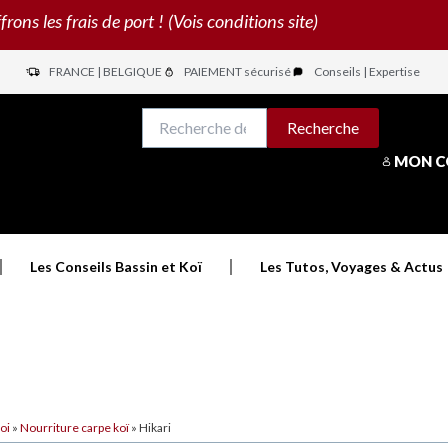
s les frais de port ! (Vois conditions site)
FRANCE | BELGIQUE
PAIEMENT sécurisé
Conseils | Expertise
N
Recherche
Recherche
pour :
MON 
Les Conseils Bassin et Koï
Les Tutos, Voyages & Actus
oi
»
Nourriture carpe koï
»
Hikari