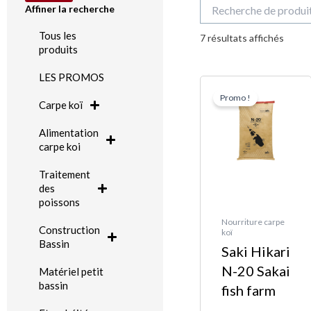
Recherche
Affiner la recherche
pour :
Trié
Tous les
du
7 résultats affichés
plus
produits
récen
au
plus
LES PROMOS
Le
Le
ancie
Promo !
prix
prix
Carpe koï
initia
actue
Alimentation
était 
est :
carpe koi
284,0
271,0
Traitement
des
poissons
Nourriture carpe
Construction
koï
Bassin
Saki Hikari
N-20 Sakai
Matériel petit
bassin
fish farm