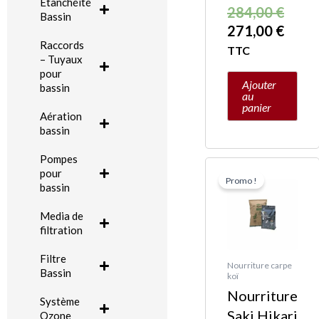
Etanchéité
284,00
€
Bassin
271,00
€
Raccords
TTC
– Tuyaux
pour
Ajouter
bassin
au
panier
Aération
bassin
Pompes
Le
Le
pour
Promo !
prix
prix
bassin
initia
actue
Media de
était 
est :
filtration
237,0
199,0
Filtre
Nourriture carpe
Bassin
koï
Nourriture
Système
Saki Hikari
Ozone