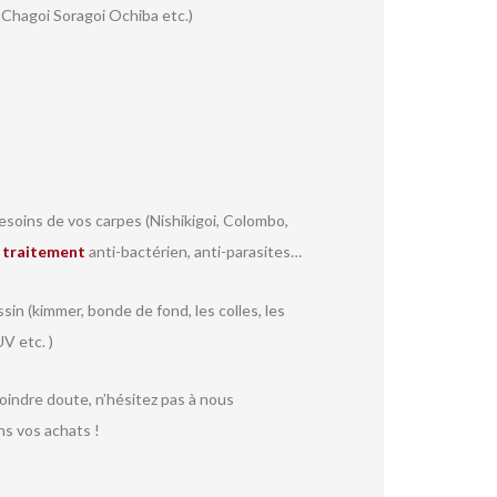
 Chagoi Soragoi Ochiba etc.)
soins de vos carpes (Nishikigoi, Colombo,
r
traitement
anti-bactérien, anti-parasites…
sin (kimmer, bonde de fond, les colles, les
V etc. )
moindre doute, n’hésitez pas à nous
ns vos achats !