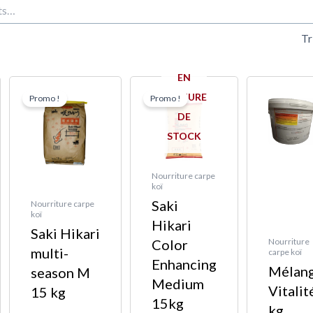
t
EN
Le
Le
Le
Le
n
RUPTURE
Promo !
Promo !
prix
prix
prix
prix
DE
l
l
initial
actuel
initial
actuel
STOCK
:
était :
est :
était :
est :
0 €.
0 €.
309,00 €.
289,00 €.
295,00 €.
266,00 €.
Nourriture carpe
koï
Saki
Nourriture carpe
koï
Hikari
Saki Hikari
Color
Nourriture
multi-
carpe koï
Enhancing
Mélan
season M
Medium
Vitalit
15 kg
15kg
kg