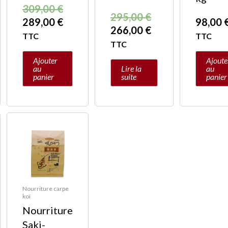
309,00
€
295,00
€
289,00
€
98,00
266,00
€
TTC
TTC
TTC
Ajouter
Ajoute
au
Lire la
au
panier
suite
panier
l
l
:
0 €.
0 €.
Nourriture carpe
koï
Nourriture
Saki-