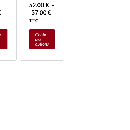
page
52,00
€
–
du
€
57,00
€
produit
TTC
r
Choix
des
options