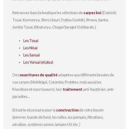
Retrouvez dans la boutique les sélections de
carpes koï
(Dainichi
Tosai, Kumonryu, Shiro Utsuri, Doitsu Goshiki, Showa, Sanke,
Jumbo Tosai, Kikokuryu, Chagoi Soragoi Ochiba etc.)
Les Tosai
Les Nisai
Les Sansai
Les Yonsai (et plus)
Des
nourritures de qualité
adaptées aux différents besoins de
vos carpes (Nishikigoi, Colombo, Probites, mais aussi les
friandises et nourrisseurs), leur
traitement
anti-bactérien, anti-
parasites…
Et tout le nécessaire pour la
construction
de votre bassin
(kimmer, bonde de fond, les colles, les pompes, filtrations,
aération, systèmes ozone, lampes UV etc. )