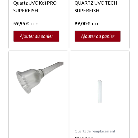
Quartz UVC Koï PRO
QUARTZ UVC TECH
SUPERFISH
SUPERFISH
59,95
€
89,00
€
TTC
TTC
Ajouter au panier
Ajouter au panier
Plage
Ce
de
produit
prix :
a
129,00 €
à
plusieurs
189,00 €
variations.
Les
options
peuvent
être
choisies
sur
Quartz de remplacement