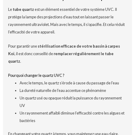
Le
tube quartz
est un élément essentiel de votre système UVC. Il
protège la lampe des projections d’eau tout en laissant passer le
rayonnement ultraviolet. Mais avec le temps, il s’opacifie. Et cela réduit
l’efficacité de votre appareil.
Pour garantir une
stérilisation efficace de votre bassin à carpes
Koï
, il est donc conseillé de
remplacer régulièrement le tube
quartz
.
Pourquoi changer le quartz UVC ?
Avec le temps, le quartz s’érode à cause du passage de l’eau
La dureté naturelle de l’eau accentue ce phénomène
Un quartz usé ou opaque réduit la puissance du rayonnement
UV
Un rayonnement affaibli diminue l’efficacité contre les algues et
bactéries
En changeant votre quartz à temps, vous maintenez une eau claire,