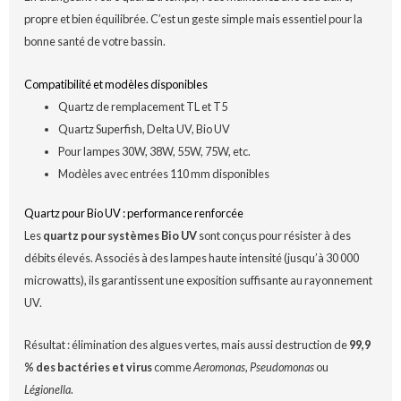
propre et bien équilibrée. C’est un geste simple mais essentiel pour la
bonne santé de votre bassin.
Compatibilité et modèles disponibles
Quartz de remplacement TL et T5
Quartz Superfish, Delta UV, Bio UV
Pour lampes 30W, 38W, 55W, 75W, etc.
Modèles avec entrées 110 mm disponibles
Quartz pour Bio UV : performance renforcée
Les
quartz pour systèmes Bio UV
sont conçus pour résister à des
débits élevés. Associés à des lampes haute intensité (jusqu’à 30 000
microwatts), ils garantissent une exposition suffisante au rayonnement
UV.
Résultat : élimination des algues vertes, mais aussi destruction de
99,9
% des bactéries et virus
comme
Aeromonas
,
Pseudomonas
ou
Légionella
.