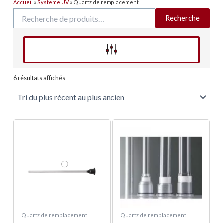
Accueil
»
Systeme UV
»
Quartz de remplacement
Recherche
Recherche
pour :
Affinez votre recherche
Trié
du
6 résultats affichés
plus
récent
au
plus
ancien
Quartz de remplacement
Quartz de remplacement