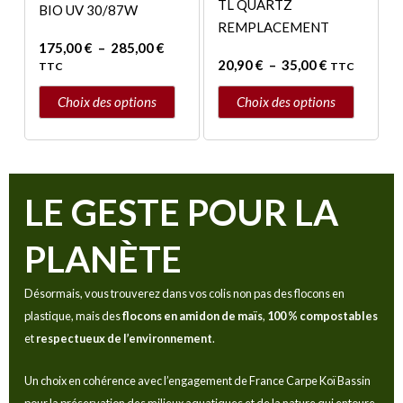
TL QUARTZ
BIO UV 30/87W
sur
sur
REMPLACEMENT
la
la
175,00
€
–
285,00
€
page
page
20,90
€
–
35,00
€
TTC
TTC
du
du
Choix des options
Choix des options
produit
produit
LE GESTE POUR LA
PLANÈTE
Désormais, vous trouverez dans vos colis non pas des flocons en
plastique, mais des
flocons en amidon de maïs
,
100 % compostables
et
respectueux de l’environnement
.
Un choix en cohérence avec l’engagement de France Carpe Koï Bassin