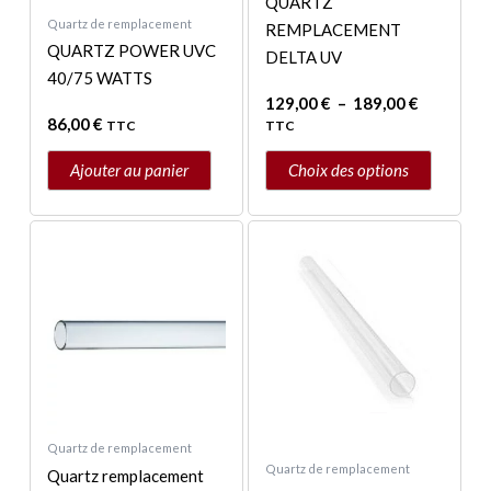
QUARTZ
la
Quartz de remplacement
REMPLACEMENT
page
QUARTZ POWER UVC
DELTA UV
du
40/75 WATTS
produit
129,00
€
–
189,00
€
86,00
€
TTC
TTC
Ajouter au panier
Choix des options
Plage
Plage
Ce
Ce
de
de
produit
produit
prix :
prix :
a
a
175,00 €
20,90 €
à
à
plusieurs
plusieurs
285,00 €
35,00 €
variations.
variations.
Les
Les
options
options
peuvent
peuvent
Quartz de remplacement
être
être
Quartz de remplacement
Quartz remplacement
choisies
choisies