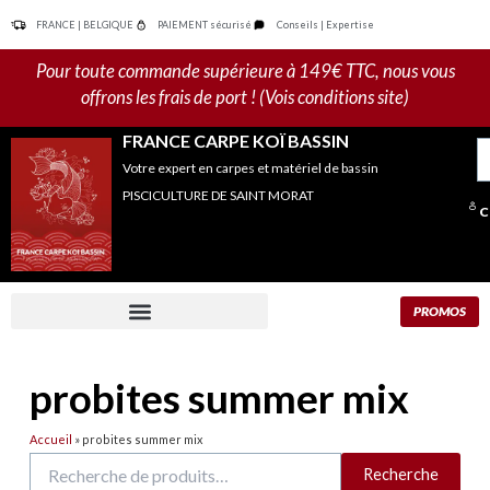
Aller
FRANCE | BELGIQUE
PAIEMENT sécurisé
Conseils | Expertise
au
contenu
Pour toute commande supérieure à 149€ TTC, nous vous
offrons les frais de port ! (Vois conditions site)
FRANCE CARPE KOÏ BASSIN
R
Votre expert en carpes et matériel de bassin
po
PISCICULTURE DE SAINT MORAT
C
PROMOS
probites summer mix
Accueil
»
probites summer mix
Recherche
Recherche
pour :