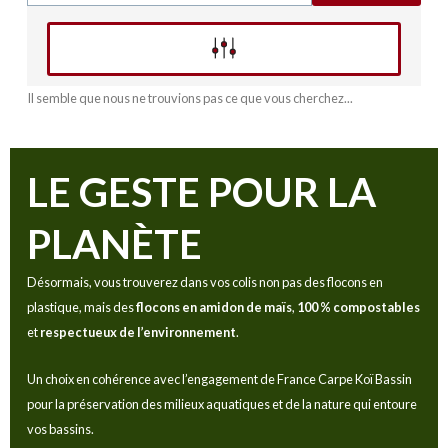
Affinez votre recherche
Il semble que nous ne trouvions pas ce que vous cherchez...
LE GESTE POUR LA
PLANÈTE
Désormais, vous trouverez dans vos colis non pas des flocons en
plastique, mais des
flocons en amidon de maïs
,
100 % compostables
et
respectueux de l’environnement
.
Un choix en cohérence avec l’engagement de France Carpe Koï Bassin
pour la préservation des milieux aquatiques et de la nature qui entoure
vos bassins.