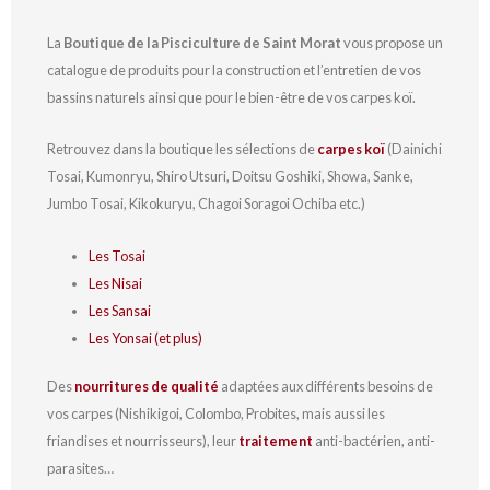
La
Boutique de la Pisciculture de Saint Morat
vous propose un
catalogue de produits pour la construction et l’entretien de vos
bassins naturels ainsi que pour le bien-être de vos carpes koï.
Retrouvez dans la boutique les sélections de
carpes koï
(Dainichi
Tosai, Kumonryu, Shiro Utsuri, Doitsu Goshiki, Showa, Sanke,
Jumbo Tosai, Kikokuryu, Chagoi Soragoi Ochiba etc.)
Les Tosai
Les Nisai
Les Sansai
Les Yonsai (et plus)
Des
nourritures de qualité
adaptées aux différents besoins de
vos carpes (Nishikigoi, Colombo, Probites, mais aussi les
friandises et nourrisseurs), leur
traitement
anti-bactérien, anti-
parasites…