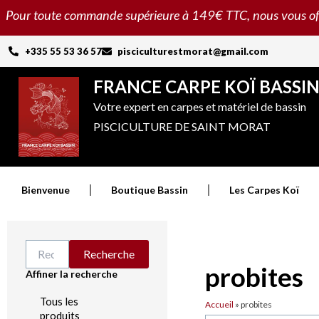
Aller
Pour toute commande supérieure à 149€ TTC, nous vous offron
au
contenu
+335 55 53 36 57
pisciculturestmorat@gmail.com
FRANCE CARPE KOÏ BASSI
Votre expert en carpes et matériel de bassin
PISCICULTURE DE SAINT MORAT
Bienvenue
Boutique Bassin
Les Carpes Koï
Recherche
Recherche
pour :
probites
Affiner la recherche
Tous les
Accueil
»
probites
produits