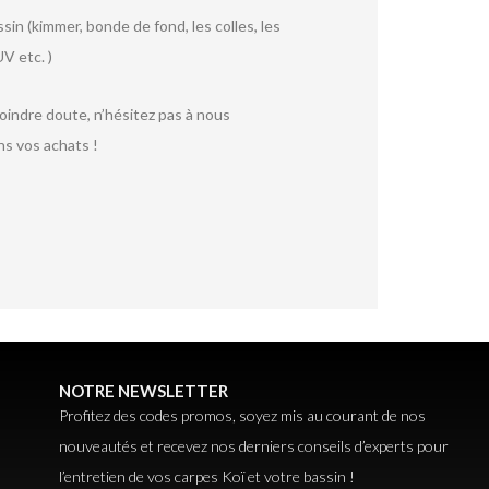
sin (kimmer, bonde de fond, les colles, les
V etc. )
moindre doute, n’hésitez pas à nous
ns vos achats !
NOTRE NEWSLETTER
Profitez des codes promos, soyez mis au courant de nos
nouveautés et recevez nos derniers conseils d’experts pour
l’entretien de vos carpes Koï et votre bassin !