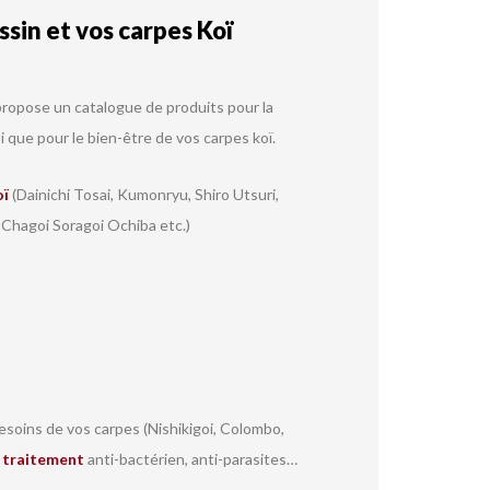
sin et vos carpes Koï
ropose un catalogue de produits pour la
i que pour le bien-être de vos carpes koï.
oï
(Dainichi Tosai, Kumonryu, Shiro Utsuri,
 Chagoi Soragoi Ochiba etc.)
soins de vos carpes (Nishikigoi, Colombo,
r
traitement
anti-bactérien, anti-parasites…