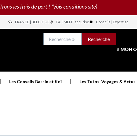
s les frais de port ! (Vois conditions site)
FRANCE | BELGIQUE
PAIEMENT sécurisé
Conseils | Expertise
N
Recherche
Recherche
pour :
MON 
Les Conseils Bassin et Koï
Les Tutos, Voyages & Actus