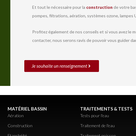
Et tout le nécessaire pour la
construction
de votre bas
pompes, filtrations, aération, systèmes ozone, lampes U
Profitez également de nos conseils et si vous avez le 
contacter, nous serons ravis de pouvoir vous guider da
Je souhaite un renseignement
MATÉRIEL BASSIN
TRAITEMENTS & TESTS
Aération
Tests pour l'eau
Construction
Traitement de l'eau
Etanchéité
Traitement poisson