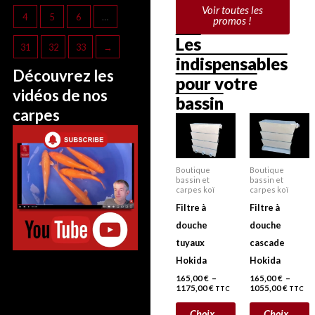
Voir toutes les
4
5
6
…
promos !
Les
31
32
33
→
indispensables
Découvrez les
pour votre
vidéos de nos
bassin
carpes
Plage
Plage
Ce
C
de
de
prix :
prix :
produit
p
165,00 €
165,00
a
a
à
à
1175,00 €
1055,0
Boutique
Boutique
plusieurs
p
bassin et
bassin et
carpes koï
carpes koï
variations.
v
Filtre à
Filtre à
Les
L
douche
douche
options
o
tuyaux
cascade
peuvent
p
Hokida
Hokida
être
ê
165,00
€
–
165,00
€
–
choisies
c
1175,00
€
1055,00
€
TTC
TTC
sur
s
Choix
Choix
la
l