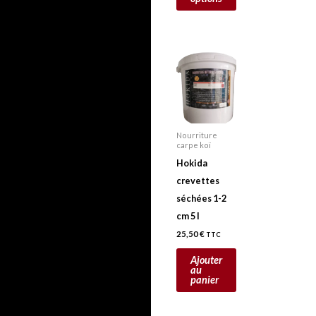
produit
p
Nourriture
carpe koï
Hokida
crevettes
séchées 1-2
cm 5 l
25,50
€
TTC
Ajouter
au
panier