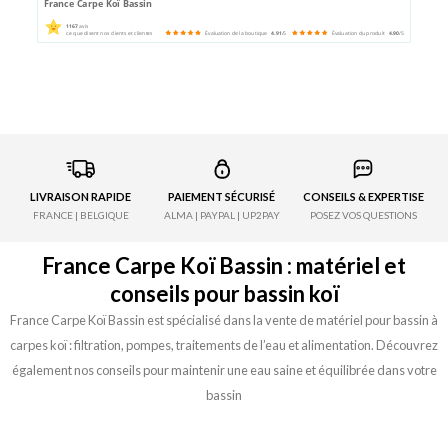
France Carpe Koï Bassin
1167
avis
ce que disent nos clients et clientes
Évaluation de la boutique
4.91
/5
Évaluation du produit
4.90
/5
LIVRAISON RAPIDE
PAIEMENT SÉCURISÉ
CONSEILS & EXPERTISE
FRANCE | BELGIQUE
ALMA | PAYPAL | UP2PAY
POSEZ VOS QUESTIONS
France Carpe Koï Bassin : matériel et
conseils pour bassin koï
France Carpe Koï Bassin est spécialisé dans la vente de matériel pour bassin à
carpes koï : filtration, pompes, traitements de l’eau et alimentation. Découvrez
également nos conseils pour maintenir une eau saine et équilibrée dans votre
bassin