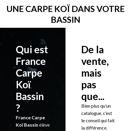
UNE CARPE KOÏ DANS VOTRE
BASSIN
Qui est
De la
France
vente,
Carpe
mais
Koï
pas
Bassin
que...
?
Bien plus qu’un
catalogue, c’est
France Carpe
le conseil qui fait
Koï Bassin
élève
la différence.