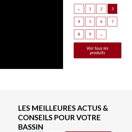
←
1
2
3
4
5
6
7
8
9
→
Voir tous les
produits
LES MEILLEURES ACTUS &
CONSEILS POUR VOTRE
BASSIN