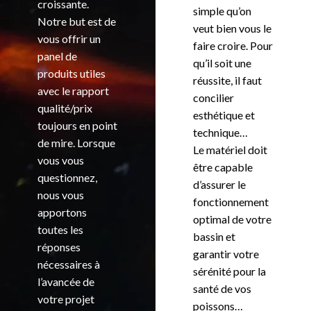
croissante.
simple qu’on
Notre but est de
veut bien vous le
vous offrir un
faire croire. Pour
panel de
qu’il soit une
produits utiles
réussite, il faut
avec le rapport
concilier
qualité/prix
esthétique et
toujours en point
technique…
de mire. Lorsque
Le matériel doit
vous vous
être capable
questionnez,
d’assurer le
nous vous
fonctionnement
apportons
optimal de votre
toutes les
bassin et
réponses
garantir votre
nécessaires à
sérénité pour la
l’avancée de
santé de vos
votre projet
poissons…