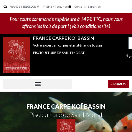
Aller
FRANCE | BELGIQUE
PAIEMENT sécurisé
Conseils | Expertise
au
contenu
Pour toute commande supérieure à 149€ TTC, nous vous
offrons les frais de port ! (Vois conditions site)
FRANCE CARPE KOÏ BASSIN
R
Votre expert en carpes et matériel de bassin
po
PISCICULTURE DE SAINT MORAT
C
PROMOS
FRANCE CARPE KOÏ BASSIN
Pisciculture de Saint Morat