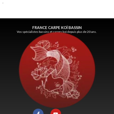
.
FRANCE CARPE KOÏ BASSIN
Vos spécialistes bassins et carpes koï depuis plus de 20 ans.
F
Y