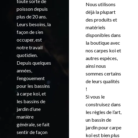
toute sorte de
Nous utilisons
poisson depuis
déjà la plupart
plus de 20 ans.
des produits et
Leurs besoins, la
matériels
façon de s’en
disponibles dans
occuper, est
la boutique avec
notre travail
nos carpes koi et
quotidien.
autres espèces,
Depuis quelques
ainsi nous
années,
sommes certains
l’engouement
de leurs qualités
pour les bassins
!
à carpe koi, et
Si vous le
les bassins de
construisez dans
jardin d’une
les règles de l’art,
manière
un bassin de
générale, se fait
jardin pour carpe
sentir de façon
koï est bien plus