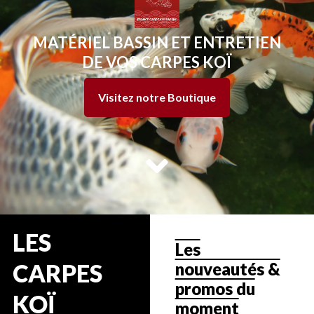
MATÉRIEL BASSIN ET ENTRETIEN
DE VOS CARPES KOÏ
Visitez notre Boutique
LES
Les
nouveautés &
CARPES
promos du
KOÏ
moment