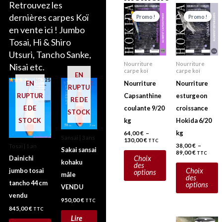
Retrouvez les
Plage
Plage
Ce
C
de
de
dernières carpes Koï
Promo !
Promo !
prix :
prix :
produit
p
64,00 €
38,00 €
en vente ici ! Jumbo
a
a
à
à
Tosai, Hi & Shiro
130,00 €
89,00 €
plusieurs
p
Utsuri, Tancho Sanke,
variations.
v
Nourriture
Nourriture
Nisai etc.
Les
L
carpe koï
carpe koï
EN
options
o
Nourriture
Nourriture
EN
RUPTU
peuvent
p
Capsanthine
esturgeon
RUPTUR
RE DE
être
ê
coulante 9/20
croissance
E DE
STOCK
choisies
c
kg
Hokida 6/20
STOCK
sur
s
kg
64,00
€
–
Sansai | 3 ans
130,00
€
TTC
la
l
38,00
€
–
Tosai | 1 an
Sakai sansai
89,00
€
TTC
page
p
Choix
Dainichi
kohaku
des
du
d
Choix
jumbo tosai
options
mâle
des
produit
p
tancho 44 cm
options
VENDU
vendu
950,00
€
TTC
845,00
€
TTC
Lire
Le
Le
Plage