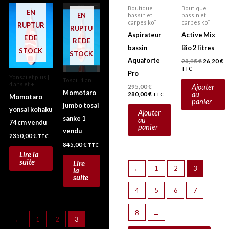
Boutique
Boutique
EN
EN
bassin et
bassin et
carpes koï
carpes koï
RUPTUR
RUPTU
Aspirateur
Active Mix
E DE
RE DE
bassin
Bio 2 litres
STOCK
STOCK
Aquaforte
28,95
€
26,20
€
TTC
Pro
Yonsai et plus |
Tosai | 1 an
4 ans et +
Ajouter
295,00
€
Momotaro
au
280,00
€
TTC
Momotaro
panier
jumbo tosai
yonsai kohaku
Ajouter
sanke 1
au
74 cm vendu
panier
vendu
2350,00
€
TTC
845,00
€
TTC
Lire la
suite
Lire
←
1
2
3
la
suite
4
5
6
7
8
→
←
1
2
3