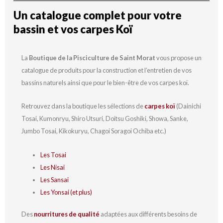
Un catalogue complet pour votre
bassin et vos carpes Koï
La
Boutique de la Pisciculture de Saint Morat
vous propose un
catalogue de produits pour la construction et l’entretien de vos
bassins naturels ainsi que pour le bien-être de vos carpes koï.
Retrouvez dans la boutique les sélections de
carpes koï
(Dainichi
Tosai, Kumonryu, Shiro Utsuri, Doitsu Goshiki, Showa, Sanke,
Jumbo Tosai, Kikokuryu, Chagoi Soragoi Ochiba etc.)
Les Tosai
Les Nisai
Les Sansai
Les Yonsai (et plus)
Des
nourritures de qualité
adaptées aux différents besoins de