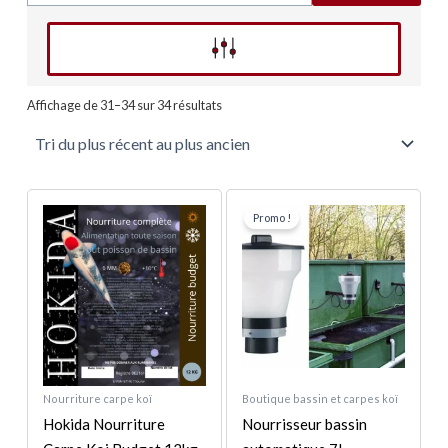
Affinez votre recherche
Trié
du
Affichage de 31–34 sur 34 résultats
plus
récent
au
plus
ancien
Le
Le
Ce
prix
prix
Promo !
produit
initial
actuel
a
était :
est :
187,00 €.
169,00 €.
plusieurs
variations.
Les
options
peuvent
Nourriture carpe koï
Boutique bassin et carpes koï
être
Hokida Nourriture
Nourrisseur bassin
choisies