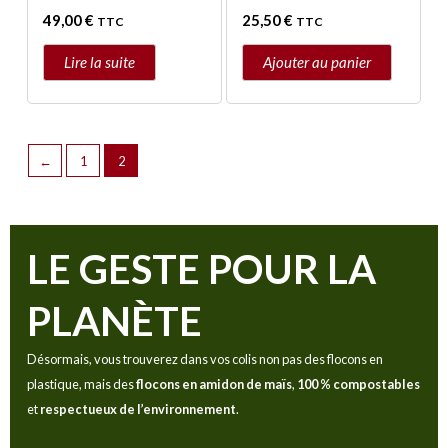
49,00
€
25,50
€
TTC
TTC
Lire la suite
Ajouter au panier
←
1
2
LE GESTE POUR LA
PLANÈTE
Désormais, vous trouverez dans vos colis non pas des flocons en
plastique, mais des
flocons en amidon de maïs
,
100 % compostables
et
respectueux de l’environnement
.