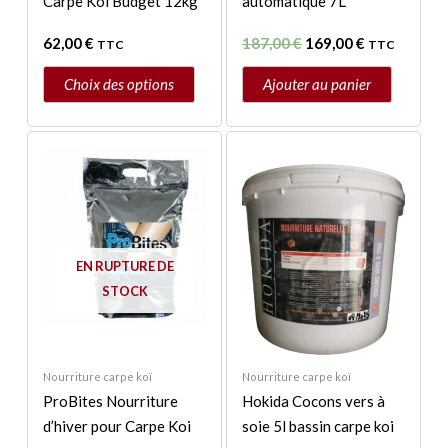
Carpe Koi Budget 12kg
automatique 7L
sur
la
62,00
€
187,00
€
169,00
€
TTC
TTC
page
du
Choix des options
Ajouter au panier
produit
EN RUPTURE DE
STOCK
Nourriture carpe koï
Nourriture carpe koï
ProBites Nourriture
Hokida Cocons vers à
d’hiver pour Carpe Koi
soie 5l bassin carpe koi