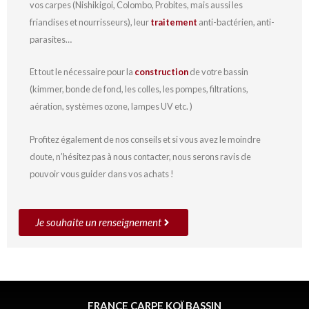
vos carpes (Nishikigoi, Colombo, Probites, mais aussi les
friandises et nourrisseurs), leur
traitement
anti-bactérien, anti-
parasites…
Et tout le nécessaire pour la
construction
de votre bassin
(kimmer, bonde de fond, les colles, les pompes, filtrations,
aération, systèmes ozone, lampes UV etc. )
Profitez également de nos conseils et si vous avez le moindre
doute, n’hésitez pas à nous contacter, nous serons ravis de
pouvoir vous guider dans vos achats !
Je souhaite un renseignement
FRANCE CARPE KOÏ BASSIN