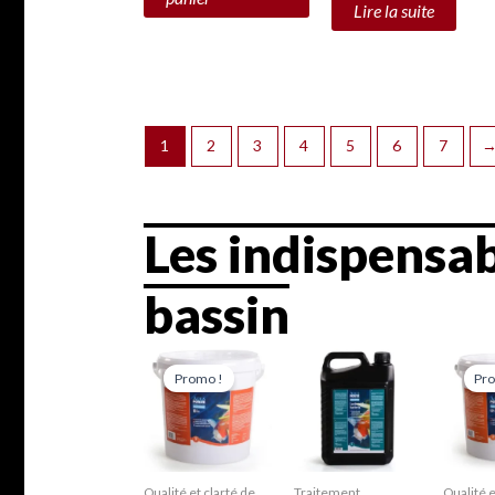
Lire la suite
1
2
3
4
5
6
7
Les indispensab
bassin
Le
Le
prix
prix
Promo !
Pr
initial
actuel
i
était :
est :
é
55,00 €.
49,00 €.
5
Qualité et clarté de
Traitement
Qualité e