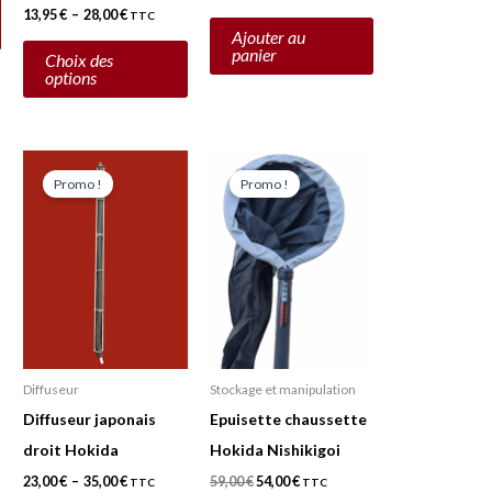
choisies
13,95
€
–
28,00
€
TTC
Ajouter au
sur
panier
Choix des
la
options
page
du
Plage
Le
Le
Ce
produit
de
prix
prix
Promo !
Promo !
prix :
initial
actuel
produit
23,00 €
était :
est :
a
à
59,00 €.
54,00 €.
35,00 €
plusieurs
variations.
Les
options
peuvent
Diffuseur
Stockage et manipulation
être
Diffuseur japonais
Epuisette chaussette
choisies
droit Hokida
Hokida Nishikigoi
sur
23,00
€
–
35,00
€
59,00
€
54,00
€
TTC
TTC