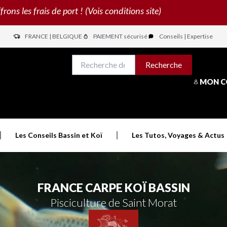
s les frais de port ! (Vois conditions site)
FRANCE | BELGIQUE
PAIEMENT sécurisé
Conseils | Expertise
N
Recherche
Recherche
pour :
MON 
Les Conseils Bassin et Koï
Les Tutos, Voyages & Actus
FRANCE CARPE KOÏ BASSIN
Pisciculture de Saint Morat