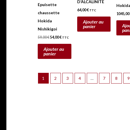
D’ALCALINITÉ
Epuisette
Hokida
64,00
€
TTC
chaussette
s
1045,0
Hokida
Ajouter au
Ajo
panier
Nishikigoi
pan
59,00
€
54,00
€
TTC
Ajouter au
panier
1
2
3
4
…
7
8
9