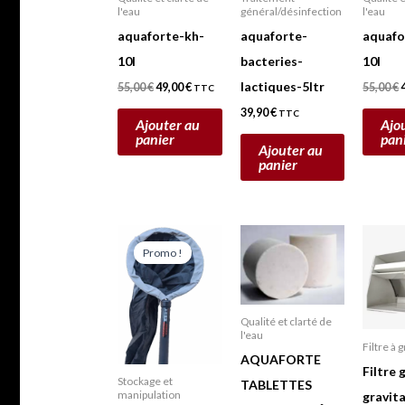
l'eau
général/désinfection
l'eau
aquaforte-kh-
aquaforte-
aquafo
10l
bacteries-
10l
lactiques-5ltr
55,00
€
49,00
€
55,00
€
TTC
39,90
€
TTC
Ajouter au
Ajo
panier
pan
Ajouter au
panier
Le
Le
prix
prix
Promo !
initial
actuel
était :
est :
59,00 €.
54,00 €.
rs
ns.
Qualité et clarté de
l'eau
Filtre à 
AQUAFORTE
Filtre g
s
Stockage et
TABLETTES
manipulation
gravita
t