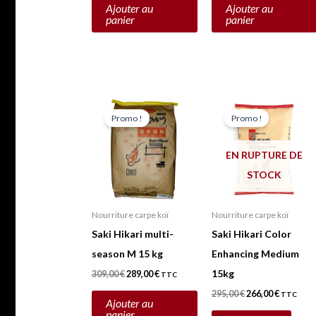
Ajouter au
Ajouter au
panier
panier
Le
Le
Le
Le
prix
prix
prix
prix
Promo !
Promo !
initial
actuel
initial
actuel
était :
est :
était :
est :
309,00 €.
289,00 €.
295,00 €.
266,00 €.
EN RUPTURE DE
STOCK
Nourriture carpe koï
Nourriture carpe koï
Saki Hikari multi-
Saki Hikari Color
season M 15 kg
Enhancing Medium
15kg
309,00
€
289,00
€
TTC
295,00
€
266,00
€
TTC
Ajouter au
panier