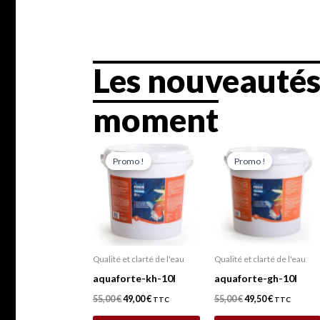
Les nouveauté
moment
Le
Le
Le
Le
prix
prix
prix
prix
Promo !
Promo !
initial
actuel
initial
actuel
était :
est :
était :
est :
55,00 €.
49,00 €.
55,00 €.
49,50 €.
Qualité et clarté de l'eau
Qualité et clarté de l'eau
aquaforte-kh-10l
aquaforte-gh-10l
55,00
€
49,00
€
55,00
€
49,50
€
TTC
TTC