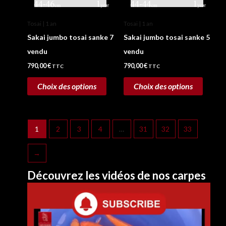
être
être
Tosai | 1 an
Tosai | 1 an
choisies
choisie
Sakai jumbo tosai sanke 7
Sakai jumbo tosai sanke 5
sur
sur
vendu
vendu
la
la
790,00
€
790,00
€
page
page
TTC
TTC
du
du
Choix des options
Choix des options
produit
produit
1
2
3
4
…
31
32
33
→
Découvrez les vidéos de nos carpes