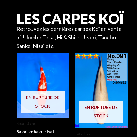
LES CARPES KOÏ
Retrouvez les dernières carpes Koï en vente
ici ! Jumbo Tosai, Hi & Shiro Utsuri, Tancho
Sanke, Nisai etc.
EN RUPTURE DE
STOCK
EN RUPTURE DE
STOCK
Nisai | 2 ans
Sakai kohaku nisai
Tosai | 1 an