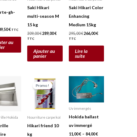
Saki Hikari
Saki Hikari Color
rte-gh-
multi-season M
Enhancing
15 kg
Medium 15kg
49,50
€
TTC
309,00
€
289,00
€
295,00
€
266,00
€
TTC
TTC
uter au
ier
Ajouter au
Lire la
panier
suite
Plage
Plage
Ce
Ce
de
de
Promo !
prix :
prix :
produit
produit
52,00 €
11,00 €
a
a
à
à
57,00 €
84,00 €
plusieurs
plusieurs
Uv immergés
variations.
variations.
Hokida ballast
grille Hokida
Nourriture carpe koï
Les
Les
uv immergé
rille
Hikari friend 10
options
options
ire
kg
11,00
€
–
84,00
€