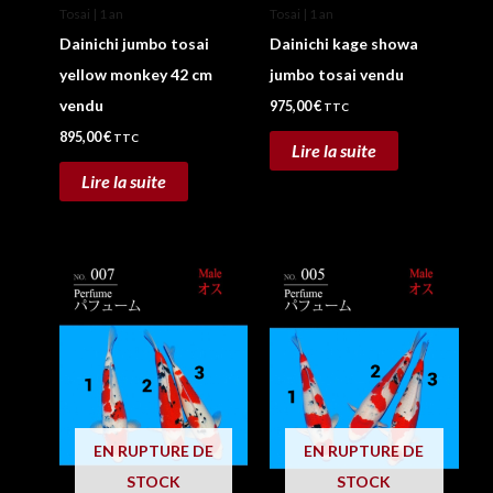
Tosai | 1 an
Tosai | 1 an
Dainichi jumbo tosai
Dainichi kage showa
yellow monkey 42 cm
jumbo tosai vendu
vendu
975,00
€
TTC
895,00
€
TTC
Lire la suite
Lire la suite
Ce
Ce
produit
produit
a
a
plusieurs
plusieu
variations.
variatio
Les
Les
EN RUPTURE DE
EN RUPTURE DE
options
option
STOCK
STOCK
peuvent
peuven