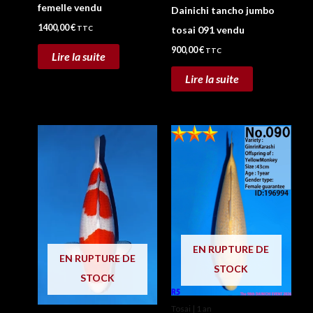
femelle vendu
Dainichi tancho jumbo
1400,00
€
TTC
tosai 091 vendu
900,00
€
TTC
Lire la suite
Lire la suite
EN RUPTURE DE
EN RUPTURE DE
STOCK
STOCK
Tosai | 1 an