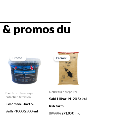
s & promos du
Plage
Le
Le
Ce
de
prix
prix
Promo !
Promo !
prix :
initial
actuel
produit
13,95 €
était :
est :
a
à
284,00 €.
271,00 €.
28,00 €
plusieurs
variations.
Les
Nourriture carpe koï
Bactérie démarrage
options
entretien filtration
Saki Hikari N-20 Sakai
peuvent
Colombo-Bacto-
fish farm
être
Balls-1000 2500-ml
284,00
€
271,00
€
TTC