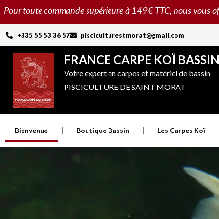
Aller
Pour toute commande supérieure à 149€ TTC, nous vous offron
au
contenu
+335 55 53 36 57
pisciculturestmorat@gmail.com
FRANCE CARPE KOÏ BASSI
Votre expert en carpes et matériel de bassin
PISCICULTURE DE SAINT MORAT
Bienvenue
Boutique Bassin
Les Carpes Koï