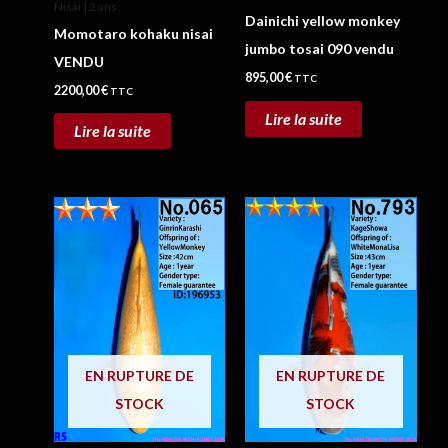
Nisai | 2 ans
Dainichi yellow monkey
Momotaro kohaku nisai
jumbo tosai 090 vendu
VENDU
895,00
€
TTC
2200,00
€
TTC
Lire la suite
Lire la suite
EN RUPTURE DE
EN RUPTURE DE
STOCK
STOCK