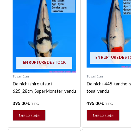
EN RUPTURE DE S
EN RUPTURE DE STOCK
Tosai | 1 an
Tosai | 1 an
Dainichi shiro utsuri
Dainichi-445-tancho-
625_28cm_SuperMonster_vendu
tosai vendu
395,00
€
495,00
€
TTC
TTC
Lire la suite
Lire la suite