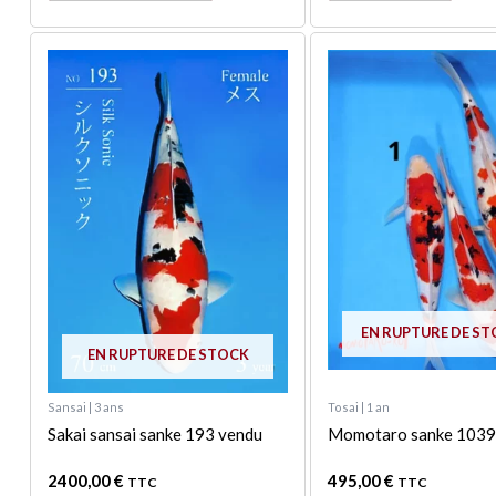
Ce
produit
a
plusieurs
variations.
Les
options
peuvent
être
choisies
sur
EN RUPTURE DE S
la
EN RUPTURE DE STOCK
page
du
Sansai | 3 ans
Tosai | 1 an
produit
Sakai sansai sanke 193 vendu
Momotaro sanke 1039
2400,00
€
495,00
€
TTC
TTC