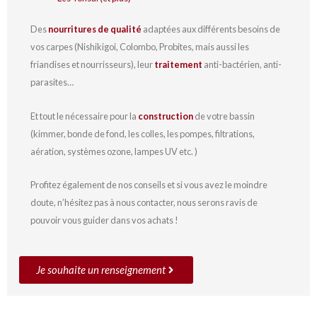
Des
nourritures de qualité
adaptées aux différents besoins de
vos carpes (Nishikigoi, Colombo, Probites, mais aussi les
friandises et nourrisseurs), leur
traitement
anti-bactérien, anti-
parasites…
Et tout le nécessaire pour la
construction
de votre bassin
(kimmer, bonde de fond, les colles, les pompes, filtrations,
aération, systèmes ozone, lampes UV etc. )
Profitez également de nos conseils et si vous avez le moindre
doute, n’hésitez pas à nous contacter, nous serons ravis de
pouvoir vous guider dans vos achats !
Je souhaite un renseignement