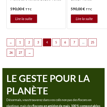
590,00
€
590,00
€
TTC
TTC
Lire la suite
Lire la suite
←
1
2
3
4
5
6
7
…
25
26
27
→
LE GESTE POUR LA
PLANÈTE
Désormais, vous trouverez dans vos colis non pas des flocons en
plastique, mais des
flocons en amidon de maïs
,
100 % compostables