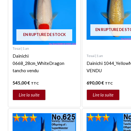
EN RUPTURE DE S
EN RUPTURE DE STOCK
Tosai | 1 an
Dainichi
Tosai | 1 an
0668_28cm_WhiteDragon
Dainichi 1044_Yello
tancho vendu
VENDU
545,00
€
690,00
€
TTC
TTC
Lire la suite
Lire la suite