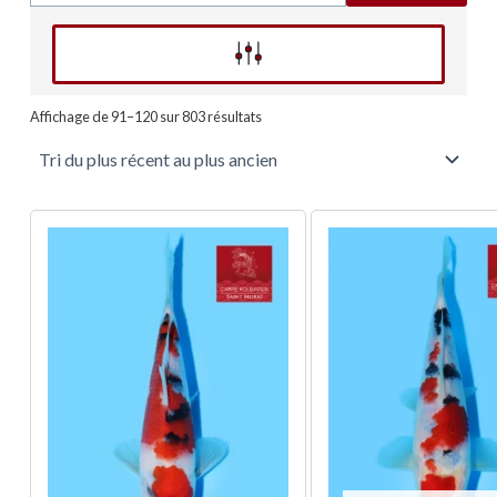
Affinez votre recherche
Trié
du
Affichage de 91–120 sur 803 résultats
plus
récent
au
plus
ancien