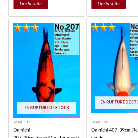
Lire la suite
Lire la suite
EN RUPTURE DE S
EN RUPTURE DE STOCK
Tosai | 1 an
Tosai | 1 an
Dainichi
Dainichi 407_39cm_Red
207_30cm_SuperMonster vendu
vendu