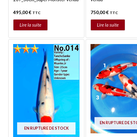
495,00
€
750,00
€
TTC
TTC
Lire la suite
Lire la suite
Ce
produit
a
plusieurs
variations.
Les
options
peuvent
être
choisies
sur
EN RUPTURE DE S
la
EN RUPTURE DE STOCK
page