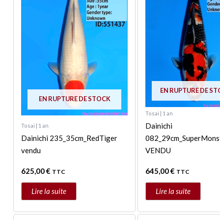
EN RUPTURE DE S
EN RUPTURE DE STOCK
Tosai | 1 an
Dainichi
Tosai | 1 an
Dainichi 235_35cm_RedTiger
082_29cm_SuperMons
vendu
VENDU
625,00
€
645,00
€
TTC
TTC
Lire la suite
Lire la suite