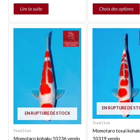
Lire la suite
Choix des options
EN RUPTURE DE S
EN RUPTURE DE STOCK
Tosai | 1 an
Momotaro tosai kohak
Tosai | 1 an
Momotaro kohaku 10236 vendu
10319 vendu