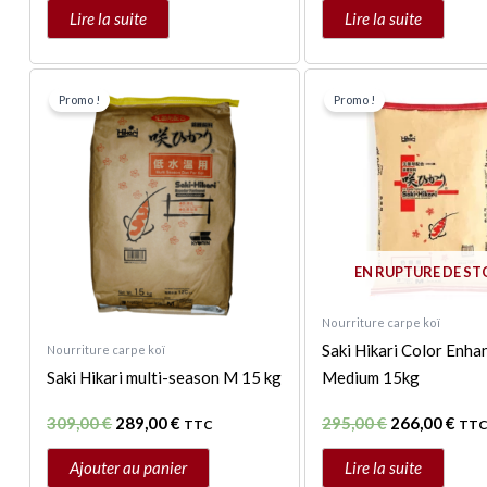
Lire la suite
Lire la suite
Le
Le
Le
Le
prix
prix
prix
prix
Promo !
Promo !
initial
actuel
initial
act
était :
est :
était :
est 
309,00 €.
289,00 €.
295,00 €.
266,
EN RUPTURE DE S
Nourriture carpe koï
Saki Hikari Color Enha
Nourriture carpe koï
Saki Hikari multi-season M 15 kg
Medium 15kg
309,00
€
289,00
€
295,00
€
266,00
€
TTC
TT
Ajouter au panier
Lire la suite