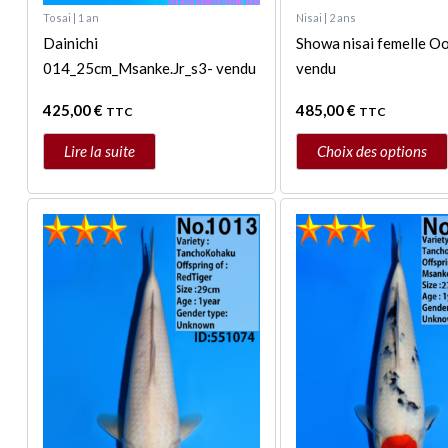
du
Tosai | 1 an
Nisai | 2 ans
Dainichi
produit
Showa nisai femelle O
014_25cm_Msanke.Jr_s3- vendu
vendu
425,00
€
485,00
€
TTC
TTC
Lire la suite
Choix des options