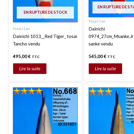
EN RUPTURE DE S
EN RUPTURE DE STOCK
Tosai | 1 an
Dainichi
Tosai | 1 an
Dainichi 1013__Red Tiger_ tosai
0974_27cm_Msanke.Jr
Tancho vendu
sanke vendu
495,00
€
545,00
€
TTC
TTC
Lire la suite
Lire la suite