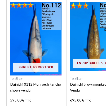
EN RUPTURE DE S
EN RUPTURE DE STOCK
Tosai | 1 an
Tosai | 1 an
Dainichi 0112 Monroe.Jr tancho
Dainichi brown monke
showa vendu
Vendu
595,00
€
695,00
€
TTC
TTC