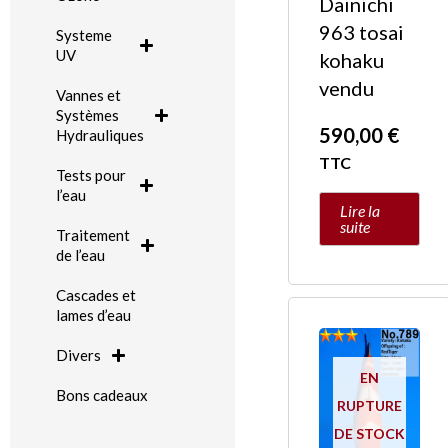
Dainichi
963 tosai
Systeme
UV
kohaku
vendu
Vannes et
Systèmes
590,00
€
Hydrauliques
TTC
Tests pour
l’eau
Lire la
suite
Traitement
de l’eau
Cascades et
lames d’eau
Divers
EN
Bons cadeaux
RUPTURE
DE STOCK