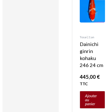
Tosai | 1 an
Dainichi
ginrin
kohaku
246 24 cm
445,00
€
TTC
Ajouter
au
panier