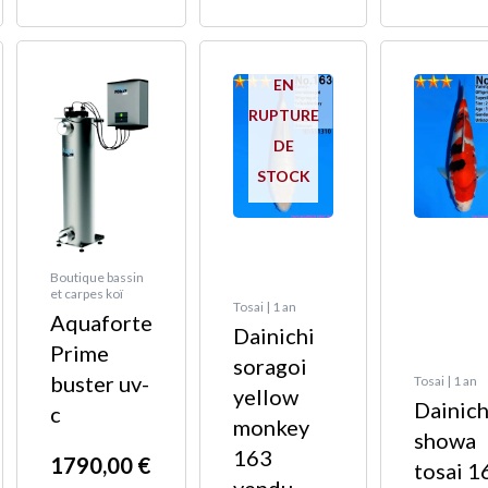
e
Plage
Ce
de
EN
produit
:
prix :
RUPTURE
a
00 €
1790,00 €
DE
plusieurs
à
STOCK
variations.
00 €
3720,00 €
Les
options
peuvent
Boutique bassin
et carpes koï
être
Tosai | 1 an
Aquaforte
choisies
Dainichi
Prime
sur
soragoi
buster uv-
Tosai | 1 an
la
yellow
Dainich
c
page
monkey
showa
du
163
1790,00
€
tosai 1
produit