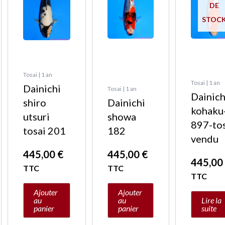
DE
STOC
Tosai | 1 an
Tosai | 1 an
Dainichi
Tosai | 1 an
Dainich
shiro
Dainichi
kohaku
utsuri
showa
897-to
tosai 201
182
vendu
445,00
€
445,00
€
445,0
TTC
TTC
TTC
Ajouter
Ajouter
au
au
Lire la
panier
panier
suite