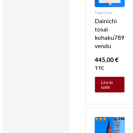
Tosai | 1 an
Dainichi
tosai
kohaku789
vendu
445,00
€
TTC
Lire la
suite