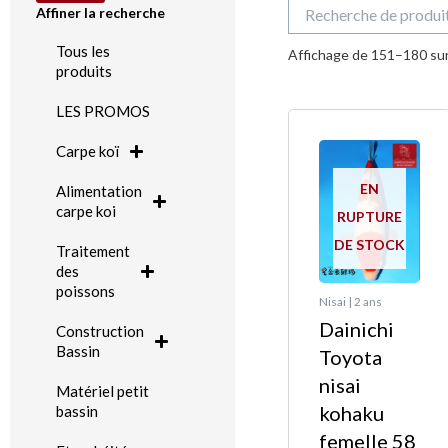
Recherche
Affiner la recherche
pour :
Tous les
Affichage de 151–180 sur
produits
LES PROMOS
Carpe koï
EN
Alimentation
carpe koi
RUPTURE
DE STOCK
Traitement
des
poissons
Nisai | 2 ans
Dainichi
Construction
Bassin
Toyota
nisai
Matériel petit
kohaku
bassin
femelle 58