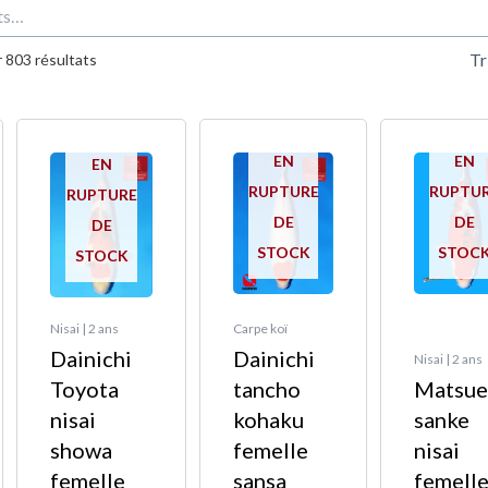
Trié
du
 803 résultats
plus
récent
au
plus
ancien
EN
EN
EN
RUPTURE
RUPTU
RUPTURE
DE
DE
DE
STOCK
STOC
STOCK
Nisai | 2 ans
Carpe koï
Dainichi
Dainichi
Nisai | 2 ans
Toyota
tancho
Matsu
nisai
kohaku
sanke
showa
femelle
nisai
femelle
sansa
femell