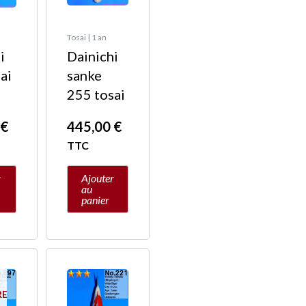
Tosai | 1 an
i
Dainichi
ai
sanke
255 tosai
0
€
445,00
€
TTC
r
Ajouter
au
panier
RE