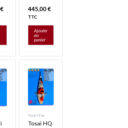
0
€
445,00
€
TTC
r
Ajouter
au
panier
Tosai | 1 an
i
Tosai HQ