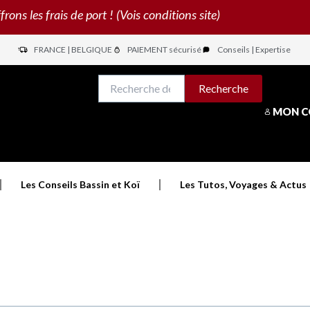
s les frais de port ! (Vois conditions site)
FRANCE | BELGIQUE
PAIEMENT sécurisé
Conseils | Expertise
N
Recherche
Recherche
pour :
MON 
Les Conseils Bassin et Koï
Les Tutos, Voyages & Actus