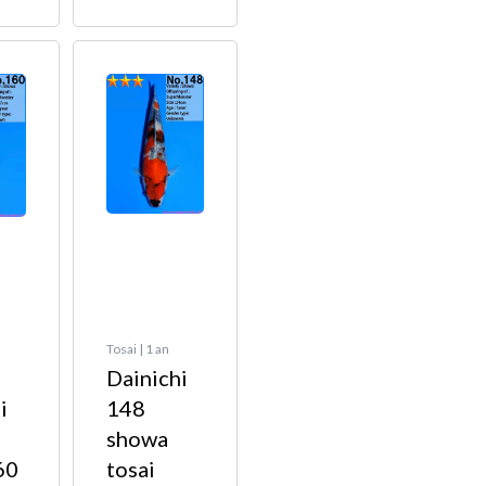
Tosai | 1 an
Dainichi
i
148
showa
60
tosai