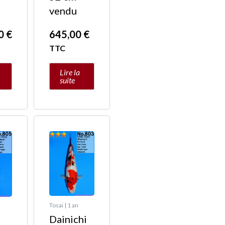
vendu
00
€
645,00
€
TTC
Lire la
suite
Tosai | 1 an
Dainichi