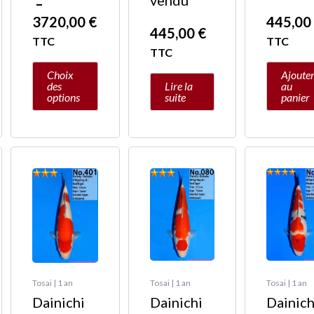
vendu
–
3720,00
€
445,0
445,00
€
TTC
TTC
TTC
Choix
Ajoute
des
Lire la
au
options
suite
panier
Tosai | 1 an
Tosai | 1 an
Tosai | 1 an
Dainichi
Dainichi
Dainich