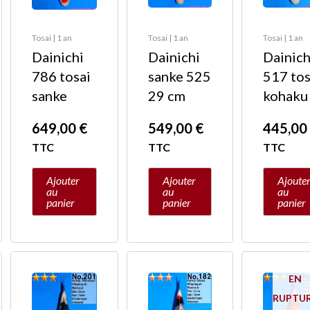
Tosai | 1 an
Tosai | 1 an
Tosai | 1 an
Dainichi
Dainichi
Dainich
786 tosai
sanke 525
517 tos
sanke
29 cm
kohaku
649,00
€
549,00
€
445,0
TTC
TTC
TTC
Ajouter
Ajouter
Ajoute
au
au
au
panier
panier
panier
EN
RUPTU