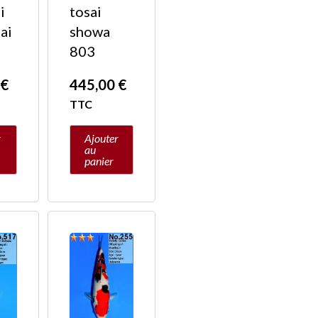
i
tosai
ai
showa
803
0
€
445,00
€
TTC
r
Ajouter
au
panier