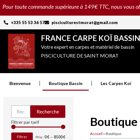
Aller
Pour toute commande supérieure à 149€ TTC, nous vous offron
au
contenu
+335 55 53 36 57
pisciculturestmorat@gmail.com
FRANCE CARPE KOÏ BASSI
Votre expert en carpes et matériel de bassin
PISCICULTURE DE SAINT MORAT
Bienvenue
Boutique Bassin
Les Carpes Koï
Recherche
Recherche
pour :
Boutique
Prix
Prix
Filtrer par tarif
min
max
Accueil
»
Boutique
Filtrer
Prix :
0 €
—
8500 €