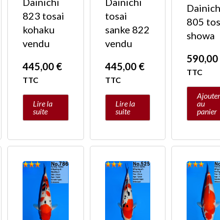
Dainichi
Dainichi
Dainich
823 tosai
tosai
805 tos
kohaku
sanke 822
showa
vendu
vendu
590,0
445,00
€
445,00
€
TTC
TTC
TTC
Ajoute
Lire la
Lire la
au
suite
suite
panier