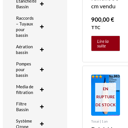
Etanchéité
cm vendu
Bassin
Raccords
900,00
€
– Tuyaux
TTC
pour
bassin
Lire la
suite
Aération
bassin
Pompes
pour
bassin
Media de
EN
filtration
RUPTURE
Filtre
DE STOCK
Bassin
Système
Tosai | 1 an
Ozone