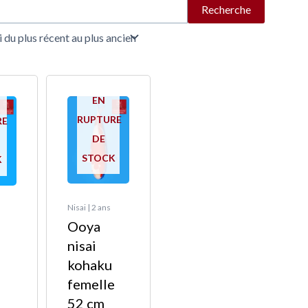
Recherche
EN
RUPTURE
RE
DE
STOCK
K
Nisai | 2 ans
Ooya
e
nisai
kohaku
femelle
e
52 cm