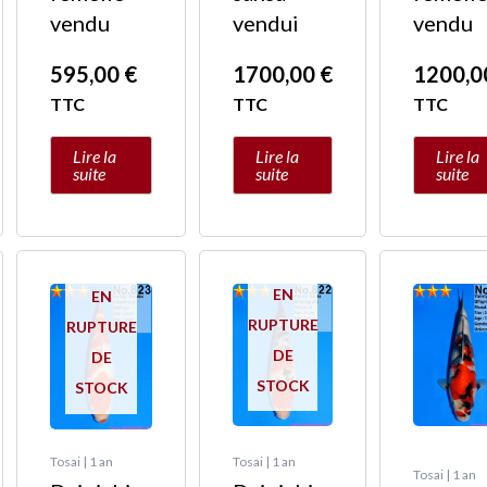
vendu
vendui
vendu
595,00
€
1700,00
€
1200,
TTC
TTC
TTC
Lire la
Lire la
Lire la
suite
suite
suite
EN
EN
RUPTURE
RUPTURE
DE
DE
STOCK
STOCK
Tosai | 1 an
Tosai | 1 an
Tosai | 1 an