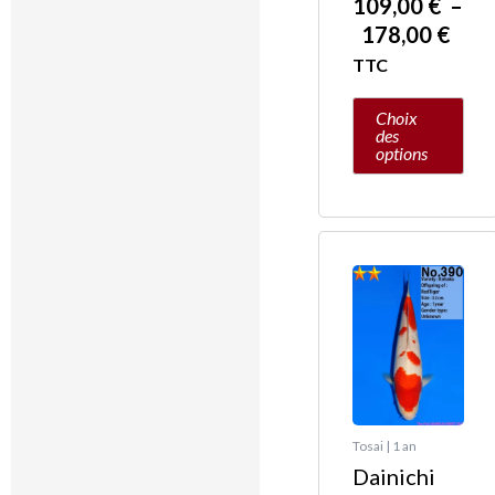
109,00
€
–
178,00
€
TTC
Choix
des
options
Tosai | 1 an
Dainichi