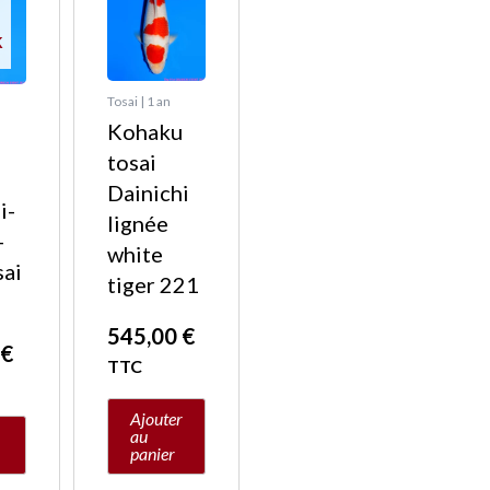
K
Tosai | 1 an
Kohaku
tosai
Dainichi
i-
lignée
-
white
sai
tiger 221
545,00
€
0
€
TTC
Ajouter
au
panier