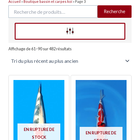
Accueil
»
Boutique bassin et carpes koï
»
Page 3
Recherche
Recherche
pour :
Affinez votre recherche
Trié
du
Affichage de 61–90 sur 482 résultats
plus
récent
au
plus
ancien
EN RUPTURE DE
EN RUPTURE DE
STOCK