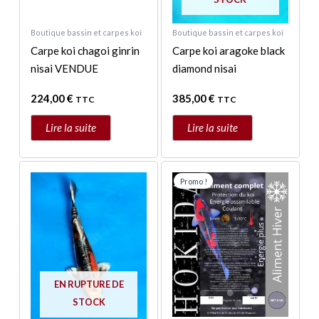
Boutique bassin et carpes koï
Boutique bassin et carpes koï
Carpe koi chagoi ginrin
Carpe koi aragoke black
nisai VENDUE
diamond nisai
224,00
€
385,00
€
TTC
TTC
Lire la suite
Lire la suite
Plage
Ce
de
Promo !
produit
prix :
a
49,95 €
à
plusieurs
129,00 €
variations.
Les
options
EN RUPTURE DE
peuvent
STOCK
être