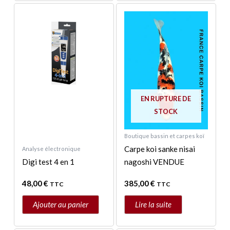
EN RUPTURE DE
STOCK
Boutique bassin et carpes koï
Carpe koi sanke nisai
Analyse électronique
Digi test 4 en 1
nagoshi VENDUE
48,00
€
385,00
€
TTC
TTC
Ajouter au panier
Lire la suite