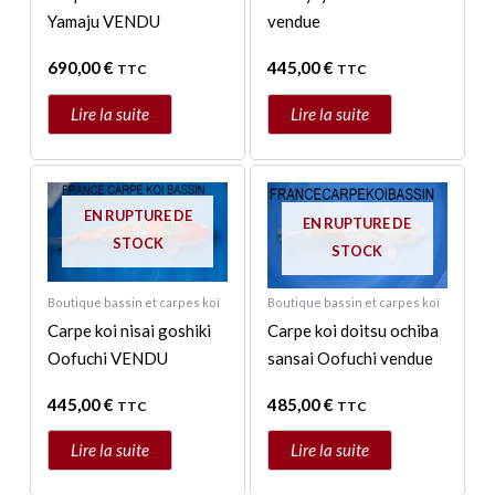
Yamaju VENDU
vendue
690,00
€
445,00
€
TTC
TTC
Lire la suite
Lire la suite
EN RUPTURE DE
EN RUPTURE DE
STOCK
STOCK
Boutique bassin et carpes koï
Boutique bassin et carpes koï
Carpe koi nisai goshiki
Carpe koi doitsu ochiba
Oofuchi VENDU
sansai Oofuchi vendue
445,00
€
485,00
€
TTC
TTC
Lire la suite
Lire la suite