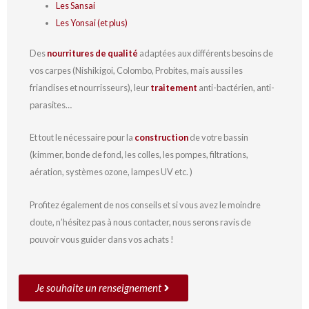
Les Sansai
Les Yonsai (et plus)
Des
nourritures de qualité
adaptées aux différents besoins de
vos carpes (Nishikigoi, Colombo, Probites, mais aussi les
friandises et nourrisseurs), leur
traitement
anti-bactérien, anti-
parasites…
Et tout le nécessaire pour la
construction
de votre bassin
(kimmer, bonde de fond, les colles, les pompes, filtrations,
aération, systèmes ozone, lampes UV etc. )
Profitez également de nos conseils et si vous avez le moindre
doute, n’hésitez pas à nous contacter, nous serons ravis de
pouvoir vous guider dans vos achats !
Je souhaite un renseignement