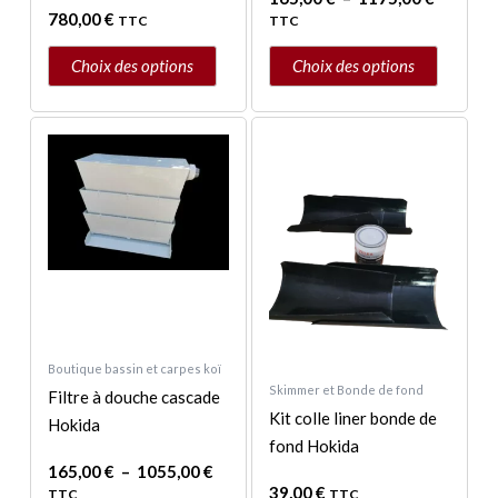
780,00
€
sur
sur
TTC
TTC
la
la
Choix des options
Choix des options
page
page
du
du
Plage
Ce
produit
produit
de
produit
prix :
a
165,00 €
à
plusieurs
1055,00 €
variations.
Les
options
peuvent
être
Boutique bassin et carpes koï
choisies
Skimmer et Bonde de fond
Filtre à douche cascade
sur
Kit colle liner bonde de
Hokida
la
fond Hokida
page
165,00
€
–
1055,00
€
39,00
€
du
TTC
TTC