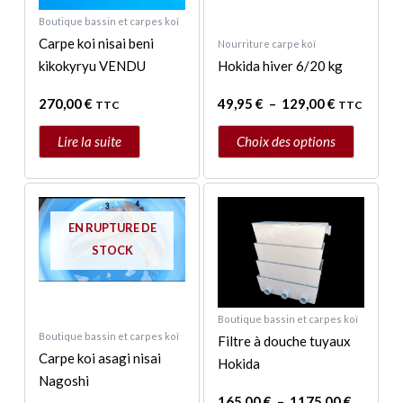
choisies
Boutique bassin et carpes koï
sur
Carpe koi nisai beni
Nourriture carpe koï
la
kikokyryu VENDU
Hokida hiver 6/20 kg
page
270,00
€
49,95
€
–
129,00
€
du
TTC
TTC
produit
Lire la suite
Choix des options
Plage
Ce
Ce
de
produit
produit
prix :
EN RUPTURE DE
a
a
165,00 
STOCK
à
plusieurs
plusieurs
1175,00
variations.
variations.
Les
Les
Boutique bassin et carpes koï
options
options
Boutique bassin et carpes koï
Filtre à douche tuyaux
peuvent
peuvent
Carpe koi asagi nisai
Hokida
être
être
Nagoshi
choisies
choisies
165,00
€
–
1175,00
€