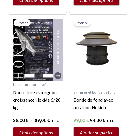
Choix des options
Choix des options
Plage
Le
Le
Ce
de
prix
prix
Promo !
Promo !
produit
prix :
initial
actuel
a
38,00 €
était :
est :
à
99,00 €.
94,00 €.
plusieurs
89,00 €
variations.
Les
options
peuvent
être
Nourriture carpe koï
choisies
Nourriture esturgeon
Skimmer et Bonde de fond
sur
croissance Hokida 6/20
Bonde de fond avec
la
kg
aération Hokida
page
du
38,00
€
–
89,00
€
99,00
€
94,00
€
TTC
TTC
produit
Choix des options
Ajouter au panier