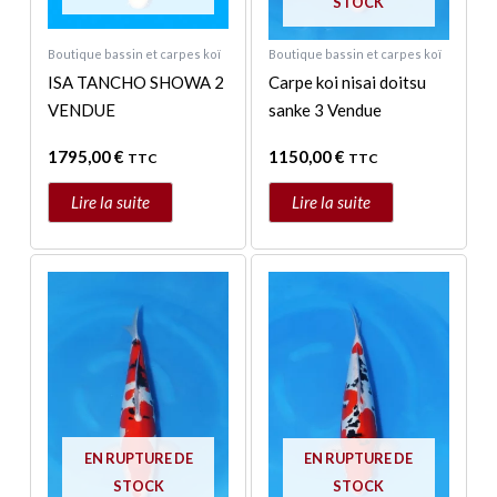
STOCK
Boutique bassin et carpes koï
Boutique bassin et carpes koï
ISA TANCHO SHOWA 2
Carpe koi nisai doitsu
VENDUE
sanke 3 Vendue
1795,00
€
1150,00
€
TTC
TTC
Lire la suite
Lire la suite
EN RUPTURE DE
EN RUPTURE DE
STOCK
STOCK