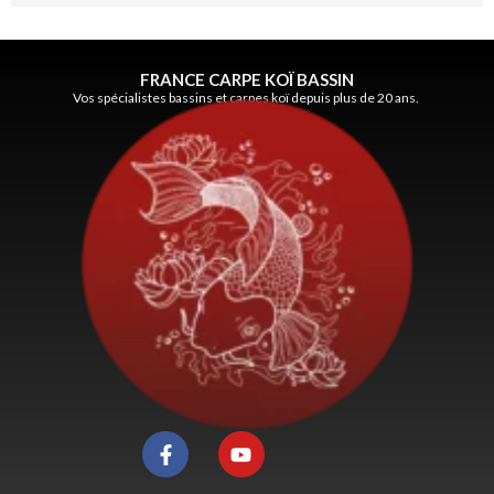
FRANCE CARPE KOÏ BASSIN
Vos spécialistes bassins et carpes koï depuis plus de 20 ans.
F
Y
a
o
c
u