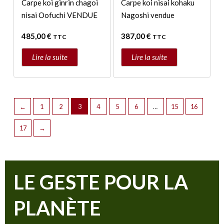
Carpe koi ginrin chagoi
Carpe koi nisai kohaku
nisai Oofuchi VENDUE
Nagoshi vendue
485,00
€
387,00
€
TTC
TTC
Lire la suite
Lire la suite
←
1
2
3
4
5
6
…
15
16
17
→
LE GESTE POUR LA
PLANÈTE