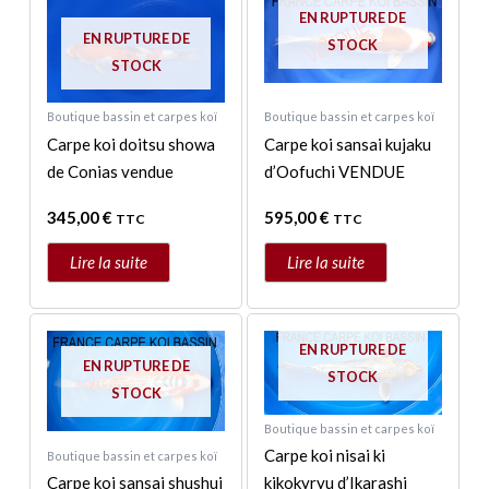
EN RUPTURE DE
EN RUPTURE DE
STOCK
STOCK
Boutique bassin et carpes koï
Boutique bassin et carpes koï
Carpe koi doitsu showa
Carpe koi sansai kujaku
de Conias vendue
d’Oofuchi VENDUE
345,00
€
595,00
€
TTC
TTC
Lire la suite
Lire la suite
EN RUPTURE DE
EN RUPTURE DE
STOCK
STOCK
Boutique bassin et carpes koï
Carpe koi nisai ki
Boutique bassin et carpes koï
Carpe koi sansai shushui
kikokyryu d’Ikarashi