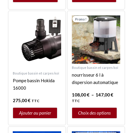
Plage
Ce
de
Promo !
produit
prix :
a
108,00 €
à
plusieurs
147,00 €
variations.
Les
options
peuvent
Boutique bassin et carpes koï
Boutique bassin et carpes koï
être
nourrisseur 6 l à
Pompe bassin Hokida
choisies
dispersion automatique
16000
sur
108,00
€
–
147,00
€
la
275,00
€
TTC
TTC
page
du
Ajouter au panier
Choix des options
produit