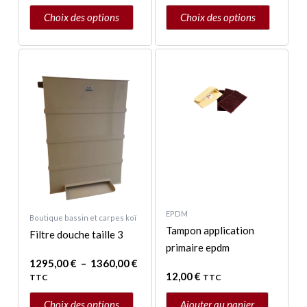
page
page
Choix des options
Choix des options
du
du
produit
produit
Plage
Ce
de
produit
prix :
a
1295,00 €
à
plusieurs
1360,00 €
variations.
Les
options
peuvent
être
choisies
EPDM
Boutique bassin et carpes koï
sur
Tampon application
Filtre douche taille 3
la
primaire epdm
1295,00
€
–
1360,00
€
page
12,00
€
TTC
TTC
du
produit
Choix des options
Ajouter au panier