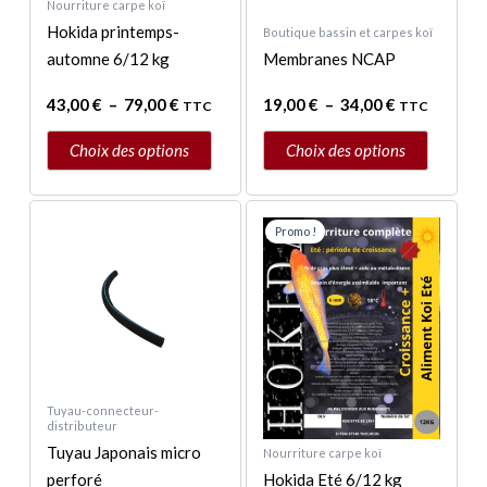
Nourriture carpe koï
choisies
choisies
Hokida printemps-
Boutique bassin et carpes koï
sur
sur
automne 6/12 kg
Membranes NCAP
la
la
page
page
43,00
€
–
79,00
€
19,00
€
–
34,00
€
TTC
TTC
du
du
produit
produit
Choix des options
Choix des options
Plage
Ce
de
Promo !
produit
prix :
a
44,00 €
à
plusieurs
82,00 €
variations.
Les
options
peuvent
Tuyau-connecteur-
distributeur
être
Tuyau Japonais micro
Nourriture carpe koï
choisies
perforé
Hokida Eté 6/12 kg
sur