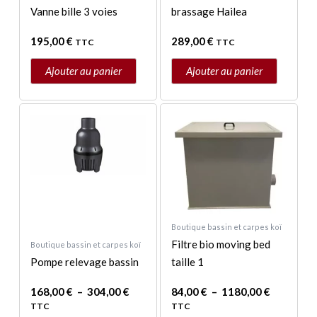
Vanne bille 3 voies
brassage Hailea
195,00
€
289,00
€
TTC
TTC
Ajouter au panier
Ajouter au panier
Plage
Plage
Ce
Ce
de
de
produit
produit
prix :
prix :
a
a
168,00 €
84,00 €
à
à
plusieurs
plusieurs
304,00 €
1180,00 
variations.
variations.
Les
Les
options
options
Boutique bassin et carpes koï
peuvent
peuvent
Filtre bio moving bed
Boutique bassin et carpes koï
être
être
Pompe relevage bassin
taille 1
choisies
choisies
sur
sur
168,00
€
–
304,00
€
84,00
€
–
1180,00
€
TTC
TTC
la
la