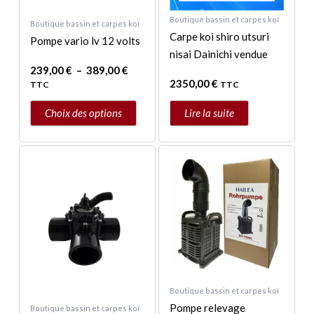
choisies
Boutique bassin et carpes koï
Boutique bassin et carpes koï
sur
Carpe koi shiro utsuri
Pompe vario lv 12 volts
la
nisai Dainichi vendue
page
239,00
€
–
389,00
€
du
2350,00
€
TTC
TTC
produit
Choix des options
Lire la suite
Boutique bassin et carpes koï
Pompe relevage
Boutique bassin et carpes koï