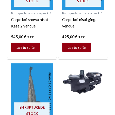
STOCK
STOCK
Boutique bassin et carpes koï
Boutique bassin et carpes koï
Carpe koi showa nisai
Carpe koi nisai ginga
Kase 2 vendue
vendue
545,00
€
495,00
€
TTC
TTC
Lire la suite
Lire la suite
EN RUPTURE DE
STOCK