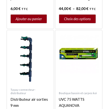
la
6,00
€
44,00
€
–
82,00
€
TTC
TTC
page
du
Ajouter au panier
Choix des options
produit
Plage
Plage
Ce
Ce
de
de
produit
produit
prix :
prix :
a
a
11,95 €
24,95 €
à
à
plusieurs
plusieurs
24,95 €
179,00 €
variations.
variations.
Les
Les
options
options
peuvent
peuvent
être
être
choisies
choisies
Tuyau-connecteur-
distributeur
Boutique bassin et carpes koï
sur
sur
Distributeur air sorties
UVC 75 WATTS
la
la
9 mm
AQUANOVA
page
page