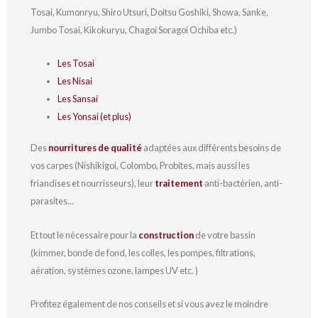
Tosai, Kumonryu, Shiro Utsuri, Doitsu Goshiki, Showa, Sanke,
Jumbo Tosai, Kikokuryu, Chagoi Soragoi Ochiba etc.)
Les Tosai
Les Nisai
Les Sansai
Les Yonsai (et plus)
Des
nourritures de qualité
adaptées aux différents besoins de
vos carpes (Nishikigoi, Colombo, Probites, mais aussi les
friandises et nourrisseurs), leur
traitement
anti-bactérien, anti-
parasites…
Et tout le nécessaire pour la
construction
de votre bassin
(kimmer, bonde de fond, les colles, les pompes, filtrations,
aération, systèmes ozone, lampes UV etc. )
Profitez également de nos conseils et si vous avez le moindre