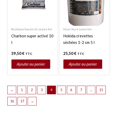
Boutique bassin et carpes koï
Nourriture carpe koï
Charbon super activé 10
Hokida crevettes
l
séchées 1-2 cm 5 l
39,50
€
25,50
€
TTC
TTC
Ajouter au panier
Ajouter au panier
←
1
2
3
4
5
6
7
…
15
16
17
→