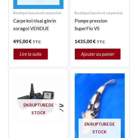
Boutique bassin et carpes koï
Boutique bassin et carpes koï
Carpe koi nisai ginrin
Pompe pression
soragoi VENDUE
SuperFlo VS
495,00
€
1435,00
€
TTC
TTC
Lire la suite
Ajouter au panier
Plage
Ce
de
produit
prix :
a
239,00 €
à
plusieurs
389,00 €
variations.
EN RUPTURE DE
Les
STOCK
options
EN RUPTURE DE
peuvent
STOCK
être