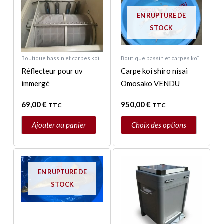
produit
a
EN RUPTURE DE
plusieurs
STOCK
variations.
Les
Boutique bassin et carpes koï
Boutique bassin et carpes koï
options
Réflecteur pour uv
Carpe koi shiro nisai
peuvent
immergé
Omosako VENDU
être
choisies
69,00
€
950,00
€
TTC
TTC
sur
Ajouter au panier
Choix des options
la
page
du
produit
EN RUPTURE DE
STOCK