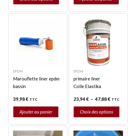
Plage
Ce
de
produit
prix :
a
23,94 €
à
plusieurs
47,88 €
variations.
Les
options
peuvent
EPDM
EPDM
être
Marouflette liner epdm
primaire liner
choisies
bassin
Colle Elastika
sur
39,98
€
23,94
€
–
47,88
€
TTC
TTC
la
page
Ajouter au panier
Choix des options
du
produit
Ce