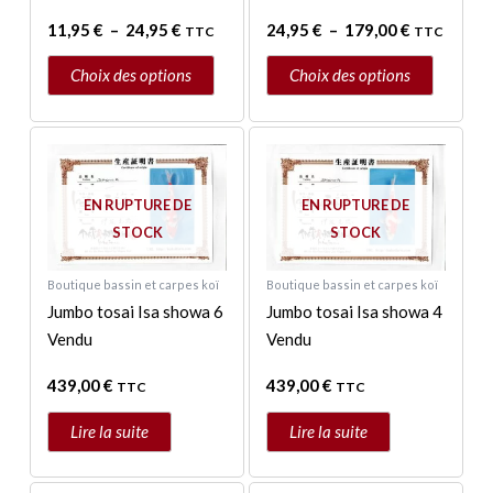
du
du
11,95
€
–
24,95
€
24,95
€
–
179,00
€
TTC
TTC
produit
produit
Choix des options
Choix des options
EN RUPTURE DE
EN RUPTURE DE
STOCK
STOCK
Boutique bassin et carpes koï
Boutique bassin et carpes koï
Jumbo tosai Isa showa 6
Jumbo tosai Isa showa 4
Vendu
Vendu
439,00
€
439,00
€
TTC
TTC
Lire la suite
Lire la suite