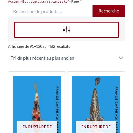
Accueil
»
Boutique bassin et carpes koï
»
Page 4
Recherche
Recherche
pour :
Affinez votre recherche
Trié
du
Affichage de 91–120 sur 482 résultats
plus
récent
au
plus
ancien
EN RUPTURE DE
EN RUPTURE DE