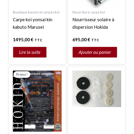
Boutique bassin et carpes koï
Nourriture carpe koï
Carpe koi yonsai kin
Nourrisseur solaire à
kabuto Marusei
dispersion Hokida
1495,00
€
695,00
€
TTC
TTC
Lire la suite
Ajouter au panier
Plage
Plage
Ce
Ce
de
de
Promo !
produit
produit
prix :
prix :
a
a
43,00 €
19,00 €
à
à
plusieurs
plusieurs
79,00 €
34,00 €
variations.
variations.
Les
Les
options
options
peuvent
peuvent
être
être