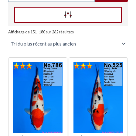
Affinez votre recherche
Trié
du
Affichage de 151–180 sur 262 résultats
plus
récent
au
plus
ancien