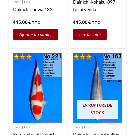
Dainichi-kohaku-897-
Tosai | 1 an
Dainichi showa 182
tosai vendu
445,00
€
445,00
€
TTC
TTC
Ajouter au panier
Lire la suite
EN RUPTURE DE
STOCK
Tosai | 1 an
Tosai | 1 an
Kohaku tosai Dainichi
Dainichi soragoi yellow