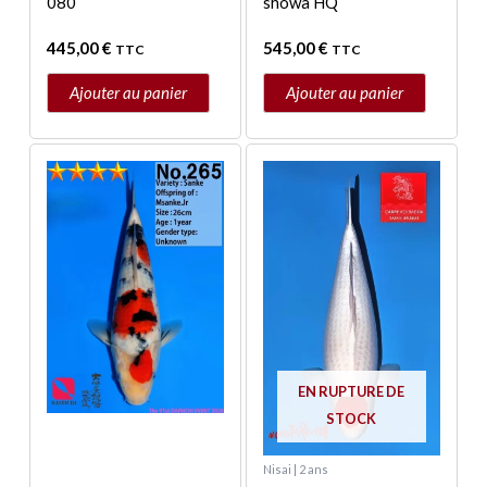
080
showa HQ
445,00
€
545,00
€
TTC
TTC
Ajouter au panier
Ajouter au panier
EN RUPTURE DE
STOCK
Nisai | 2 ans