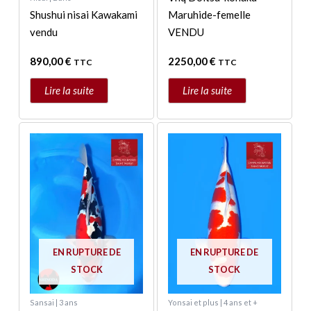
Shushui nisai Kawakami
Maruhide-femelle
vendu
VENDU
890,00
€
2250,00
€
TTC
TTC
Lire la suite
Lire la suite
EN RUPTURE DE
EN RUPTURE DE
STOCK
STOCK
Sansai | 3 ans
Yonsai et plus | 4 ans et +