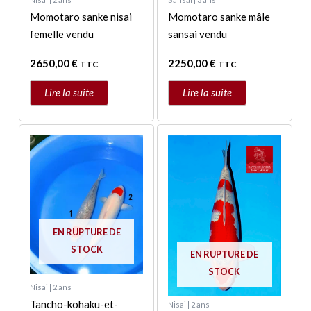
Momotaro sanke nisai
Momotaro sanke mâle
femelle vendu
sansai vendu
2650,00
€
2250,00
€
TTC
TTC
Lire la suite
Lire la suite
Ce
produit
a
plusieurs
variations.
Les
EN RUPTURE DE
options
STOCK
EN RUPTURE DE
peuvent
STOCK
être
Nisai | 2 ans
choisies
Tancho-kohaku-et-
Nisai | 2 ans
sur