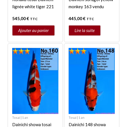
lignée white tiger 221
monkey 163 vendu
545,00
€
445,00
€
TTC
TTC
Ajouter au panier
Lire la suite
Tosai | 1 an
Tosai | 1 an
Dainichi showa tosai
Dainichi 148 showa