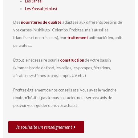
Les Sansai
Les Yonsai (et plus)
Des
nourritures de qualité
adaptées aux différents besoins de
vos carpes (Nishikigoi, Colombo, Probites, mais aussi les
friandises et nourrisseurs), leur
traitement
anti-bactérien, anti-
parasites…
Et tout le nécessaire pour la
construction
de votre bassin
(kimmer, bonde de fond, les colles, les pompes, filtrations,
aération, systèmes ozone, lampes UV etc. )
Profitez également de nos conseils et si vous avez le moindre
doute, n’hésitez pas à nous contacter, nous serons ravis de
pouvoir vous guider dans vos achats !
Je souhaite un renseignement