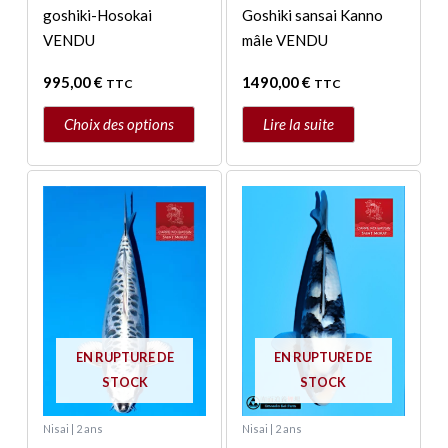
goshiki-Hosokai
Goshiki sansai Kanno
la
VENDU
mâle VENDU
page
du
995,00
€
1490,00
€
TTC
TTC
produit
Choix des options
Lire la suite
EN RUPTURE DE
EN RUPTURE DE
STOCK
STOCK
Nisai | 2 ans
Nisai | 2 ans