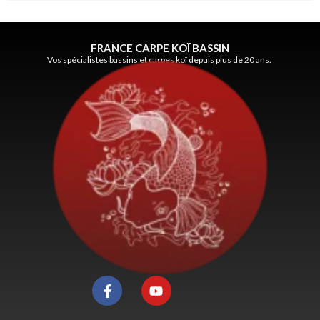
FRANCE CARPE KOÏ BASSIN
Vos spécialistes bassins et carpes koï depuis plus de 20 ans.
F
Y
a
o
c
u