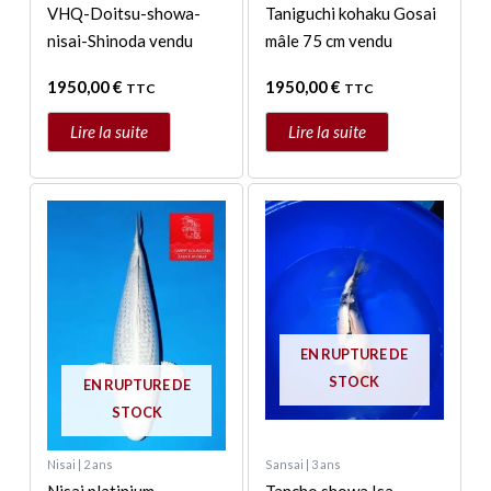
VHQ-Doitsu-showa-
Taniguchi kohaku Gosai
nisai-Shinoda vendu
mâle 75 cm vendu
1950,00
€
1950,00
€
TTC
TTC
Lire la suite
Lire la suite
EN RUPTURE DE
STOCK
EN RUPTURE DE
STOCK
Nisai | 2 ans
Sansai | 3 ans