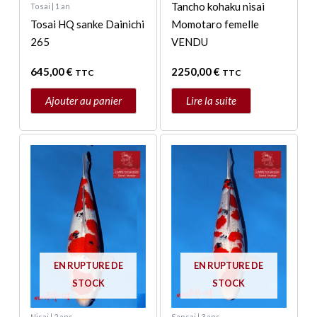
Tancho kohaku nisai
Tosai | 1 an
Tosai HQ sanke Dainichi
Momotaro femelle
265
VENDU
645,00
€
2250,00
€
TTC
TTC
Ajouter au panier
Lire la suite
EN RUPTURE DE
EN RUPTURE DE
STOCK
STOCK
Nisai | 2 ans
Sansai | 3 ans