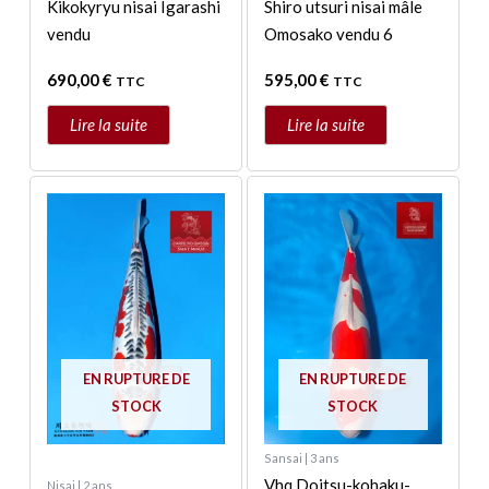
Kikokyryu nisai Igarashi
Shiro utsuri nisai mâle
vendu
Omosako vendu 6
690,00
€
595,00
€
TTC
TTC
Lire la suite
Lire la suite
EN RUPTURE DE
EN RUPTURE DE
STOCK
STOCK
Sansai | 3 ans
Vhq Doitsu-kohaku-
Nisai | 2 ans