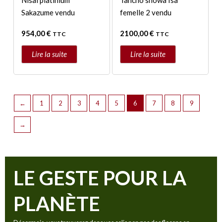
Nisai platinium
Tancho showa Isa
Sakazume vendu
femelle 2 vendu
954,00
€
2100,00
€
TTC
TTC
Lire la suite
Lire la suite
←
1
2
3
4
5
6
7
8
9
→
LE GESTE POUR LA
PLANÈTE