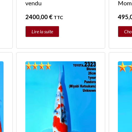
vendu
Momo
2400,00
€
495,
TTC
Lire la suite
Choi