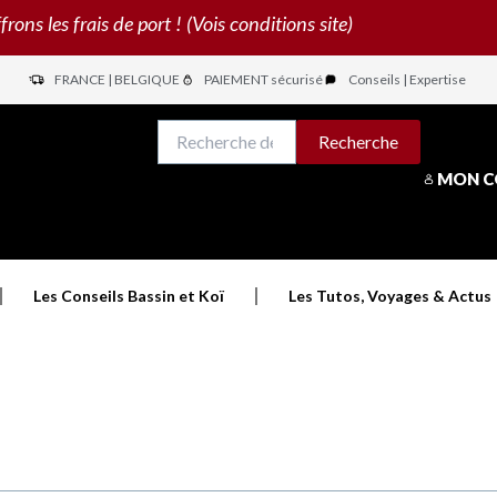
s les frais de port ! (Vois conditions site)
FRANCE | BELGIQUE
PAIEMENT sécurisé
Conseils | Expertise
N
Recherche
Recherche
pour :
MON 
Les Conseils Bassin et Koï
Les Tutos, Voyages & Actus