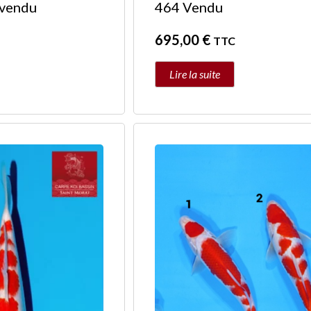
 vendu
464 Vendu
695,00
€
TTC
Lire la suite
Ce
produit
a
plusieurs
variations.
Les
options
peuvent
être
choisies