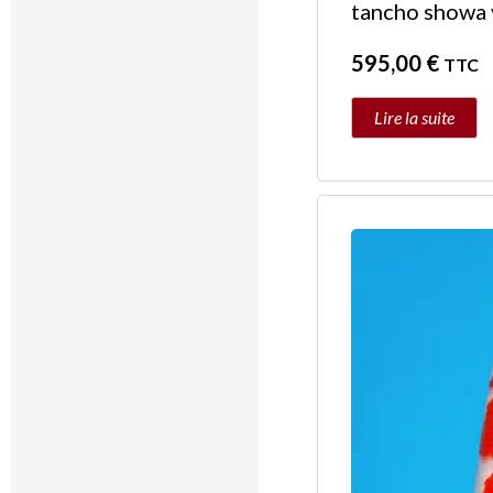
tancho showa
595,00
€
TTC
Lire la suite