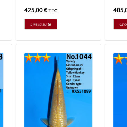
425,00
€
485,
TTC
Lire la suite
Choi