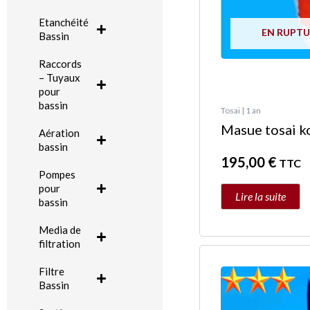
Etanchéité
EN RUPTU
Bassin
Raccords
– Tuyaux
pour
bassin
Tosai | 1 an
Masue tosai k
Aération
bassin
195,00
€
TTC
Pompes
pour
Lire la suite
bassin
Media de
filtration
Filtre
Bassin