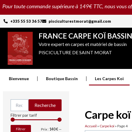
Aller
Pour toute commande supérieure à 149€ TTC, nous vous offron
au
contenu
+335 55 53 36 57
pisciculturestmorat@gmail.com
FRANCE CARPE KOÏ BASSI
Votre expert en carpes et matériel de bassin
PISCICULTURE DE SAINT MORAT
Bienvenue
Boutique Bassin
Les Carpes Koï
Recherche
Recherche
pour :
Carpe koï
Prix
Prix
Filtrer par tarif
min
max
Accueil
»
Carpe koï
»
Page 4
Filtrer
Prix :
140 €
—