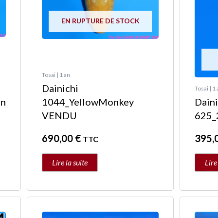
EN RUPTURE DE STOCK
Tosai | 1 an
Dainichi
Tosai | 1
on
1044_YellowMonkey
Daini
VENDU
625_
690,00
€
395,
TTC
Lire la suite
Lire
Ce
produit