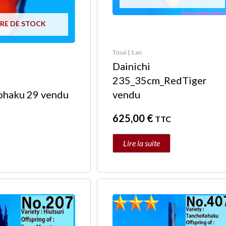
RE DE STOCK
Tosai | 1 an
Dainichi
235_35cm_RedTiger
ohaku 29 vendu
vendu
625,00
€
TTC
Lire la suite