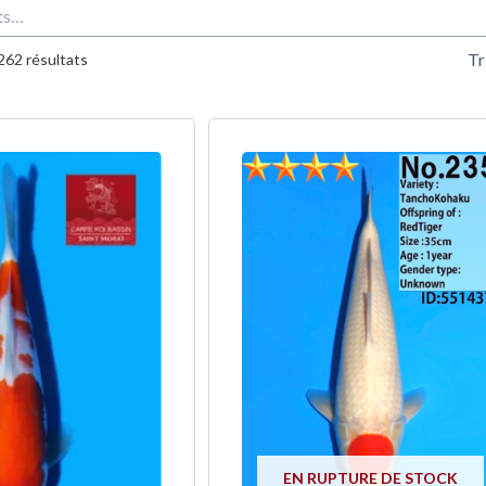
Trié
du
262 résultats
plus
récent
au
plus
ancien
EN RUPTURE DE STOCK