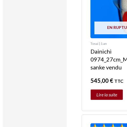
EN RUPTU
Tosai | 1 an
Dainichi
0974_27cm_Ms
sanke vendu
545,00
€
TTC
Lire la suite