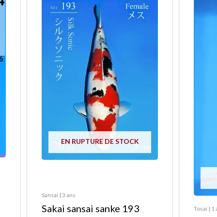
a
plusieu
variatio
Les
options
peuven
être
choisie
sur
la
EN RUPTURE DE STOCK
page
du
produit
Sansai | 3 ans
Sakai sansai sanke 193
Tosai | 1