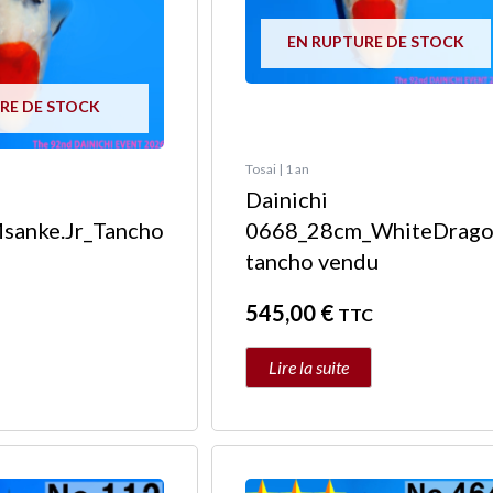
EN RUPTURE DE STOCK
RE DE STOCK
Tosai | 1 an
Dainichi
anke.Jr_Tancho
0668_28cm_WhiteDrag
tancho vendu
545,00
€
TTC
Lire la suite