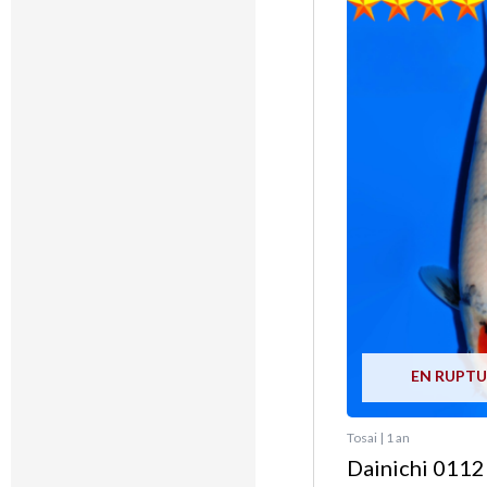
EN RUPTU
Tosai | 1 an
Dainichi 0112