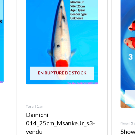
plusieu
variatio
Les
options
peuven
être
choisie
sur
la
EN RUPTURE DE STOCK
page
du
produit
Tosai | 1 an
Dainichi
014_25cm_Msanke.Jr_s3-
Nisai | 2
vendu
Show