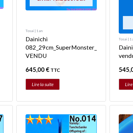
Tosai | 1 an
Dainichi
Tosai | 1
082_29cm_SuperMonster_
Dain
VENDU
vend
645,00
€
545,
TTC
Lire la suite
Lire
Ce
produit
a