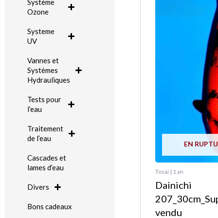
Système
Ozone
Systeme
UV
Vannes et
Systèmes
Hydrauliques
Tests pour
l’eau
Traitement
de l’eau
EN RUPTU
Cascades et
lames d’eau
Tosai | 1 an
Dainichi
Divers
207_30cm_Su
Bons cadeaux
vendu