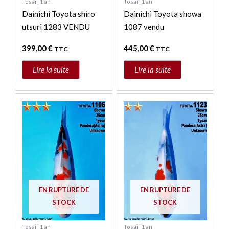
Tosai | 1 an
Tosai | 1 an
Dainichi Toyota shiro
Dainichi Toyota showa
utsuri 1283 VENDU
1087 vendu
399,00
€
445,00
€
TTC
TTC
Lire la suite
Lire la suite
EN RUPTURE DE
EN RUPTURE DE
STOCK
STOCK
Tosai | 1 an
Tosai | 1 an