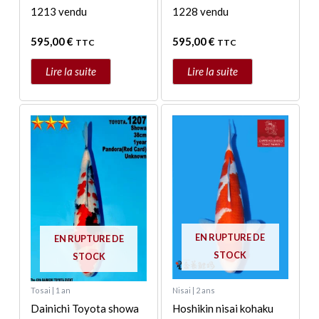
1213 vendu
1228 vendu
595,00
€
595,00
€
TTC
TTC
Lire la suite
Lire la suite
EN RUPTURE DE
EN RUPTURE DE
STOCK
STOCK
Tosai | 1 an
Nisai | 2 ans
Dainichi Toyota showa
Hoshikin nisai kohaku