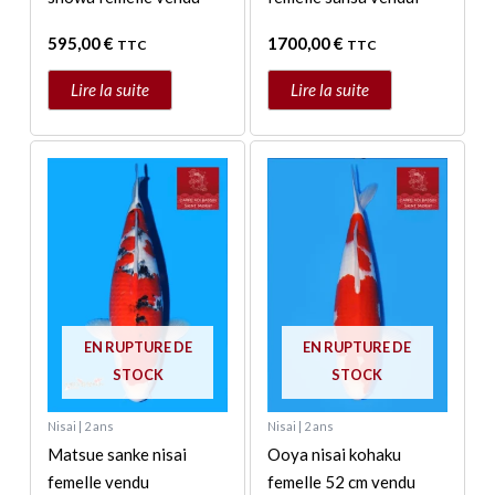
595,00
€
1700,00
€
TTC
TTC
Lire la suite
Lire la suite
EN RUPTURE DE
EN RUPTURE DE
STOCK
STOCK
Nisai | 2 ans
Nisai | 2 ans
Matsue sanke nisai
Ooya nisai kohaku
femelle vendu
femelle 52 cm vendu