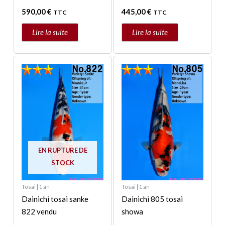
590,00
€
445,00
€
TTC
TTC
Lire la suite
Lire la suite
EN RUPTURE DE
STOCK
Tosai | 1 an
Tosai | 1 an
Dainichi tosai sanke
Dainichi 805 tosai
822 vendu
showa