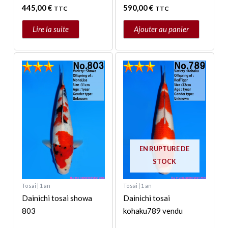
445,00
€
590,00
€
TTC
TTC
Lire la suite
Ajouter au panier
EN RUPTURE DE
STOCK
Tosai | 1 an
Tosai | 1 an
Dainichi tosai showa
Dainichi tosai
803
kohaku789 vendu