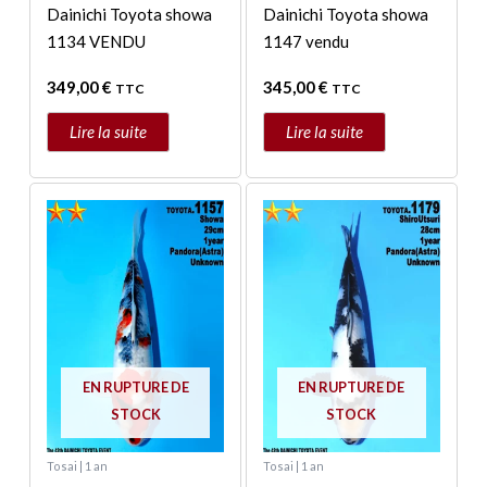
Dainichi Toyota showa
Dainichi Toyota showa
1134 VENDU
1147 vendu
349,00
€
345,00
€
TTC
TTC
Lire la suite
Lire la suite
EN RUPTURE DE
EN RUPTURE DE
STOCK
STOCK
Tosai | 1 an
Tosai | 1 an