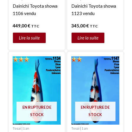
Dainichi Toyota showa
Dainichi Toyota showa
1106 vendu
1123 vendu
449,00
€
345,00
€
TTC
TTC
Lire la suite
Lire la suite
EN RUPTURE DE
EN RUPTURE DE
STOCK
STOCK
Tosai | 1 an
Tosai | 1 an