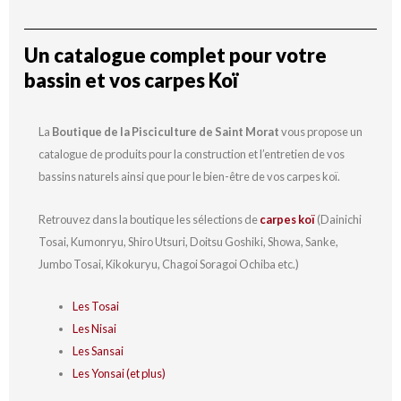
Un catalogue complet pour votre
bassin et vos carpes Koï
La
Boutique de la Pisciculture de Saint Morat
vous propose un
catalogue de produits pour la construction et l’entretien de vos
bassins naturels ainsi que pour le bien-être de vos carpes koï.
Retrouvez dans la boutique les sélections de
carpes koï
(Dainichi
Tosai, Kumonryu, Shiro Utsuri, Doitsu Goshiki, Showa, Sanke,
Jumbo Tosai, Kikokuryu, Chagoi Soragoi Ochiba etc.)
Les Tosai
Les Nisai
Les Sansai
Les Yonsai (et plus)