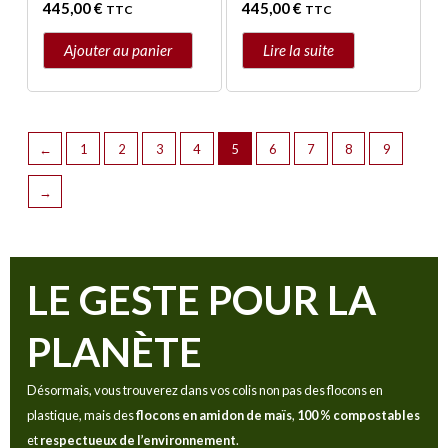
445,00
€
445,00
€
TTC
TTC
Ajouter au panier
Lire la suite
←
1
2
3
4
5
6
7
8
9
→
LE GESTE POUR LA
PLANÈTE
Désormais, vous trouverez dans vos colis non pas des flocons en
plastique, mais des
flocons en amidon de maïs
,
100 % compostables
et
respectueux de l’environnement
.