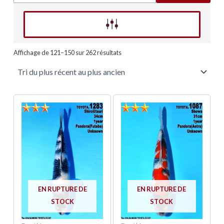
Affinez votre recherche
Trié
du
Affichage de 121–150 sur 262 résultats
plus
récent
au
plus
ancien
EN RUPTURE DE
EN RUPTURE DE
STOCK
STOCK