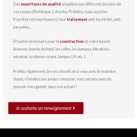
Des
nourritures de qualité
adaptées aux différents besoins de
vos carpes (Nishikigoi, Colombo, Probites, mais aussi les
friandises et nourrisseurs), leur
traitement
anti-bactérien, anti-
parasites…
Et tout le nécessaire pour la
construction
de votre bassin
(kimmer, bonde de fond, les colles, les pompes, filtrations,
aération, systèmes ozone, lampes UV etc. )
Profitez également de nos conseils et si vous avez le moindre
doute, n’hésitez pas à nous contacter, nous serons ravis de
pouvoir vous guider dans vos achats !
Je souhaite un renseignement