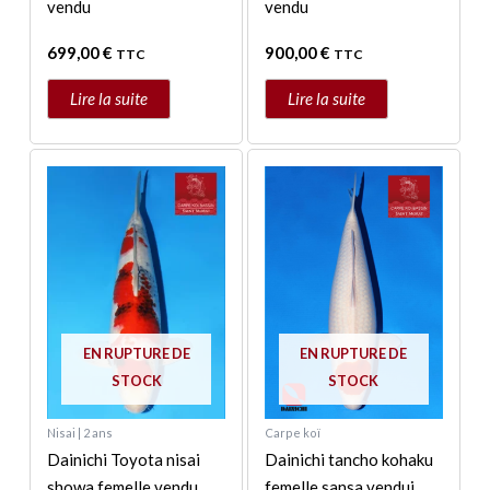
vendu
vendu
699,00
€
900,00
€
TTC
TTC
Lire la suite
Lire la suite
EN RUPTURE DE
EN RUPTURE DE
STOCK
STOCK
Nisai | 2 ans
Carpe koï
Dainichi Toyota nisai
Dainichi tancho kohaku
showa femelle vendu
femelle sansa vendui