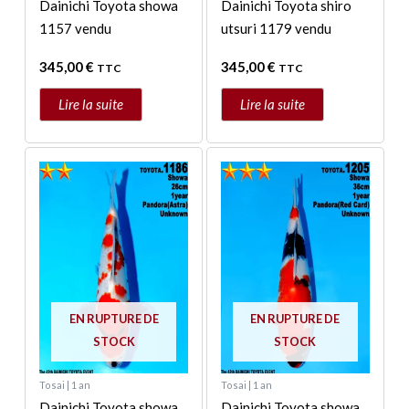
Dainichi Toyota showa
Dainichi Toyota shiro
1157 vendu
utsuri 1179 vendu
345,00
€
345,00
€
TTC
TTC
Lire la suite
Lire la suite
EN RUPTURE DE
EN RUPTURE DE
STOCK
STOCK
Tosai | 1 an
Tosai | 1 an
Dainichi Toyota showa
Dainichi Toyota showa