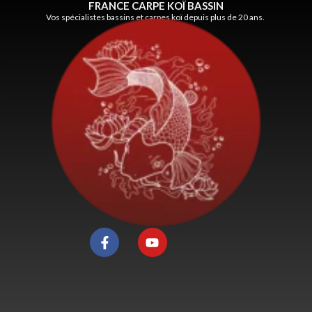
FRANCE CARPE KOÏ BASSIN
Vos spécialistes bassins et carpes koï depuis plus de 20 ans.
F
Y
a
o
c
u
e
t
b
u
o
b