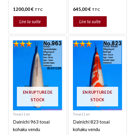
1200,00
€
645,00
€
TTC
TTC
Lire la suite
Lire la suite
EN RUPTURE DE
EN RUPTURE DE
STOCK
STOCK
Tosai | 1 an
Tosai | 1 an
Dainichi 963 tosai
Dainichi 823 tosai
kohaku vendu
kohaku vendu