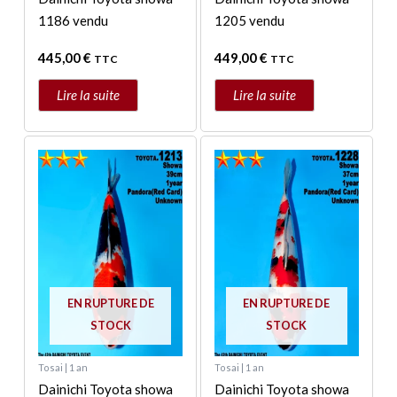
1186 vendu
1205 vendu
445,00
€
449,00
€
TTC
TTC
Lire la suite
Lire la suite
EN RUPTURE DE
EN RUPTURE DE
STOCK
STOCK
Tosai | 1 an
Tosai | 1 an
Dainichi Toyota showa
Dainichi Toyota showa