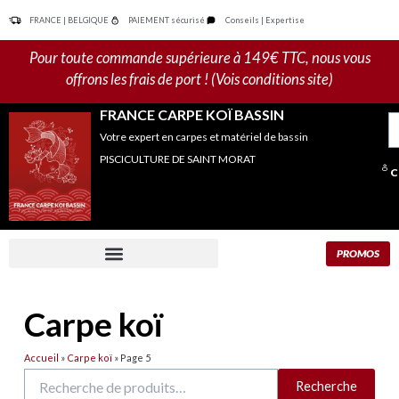
Aller
FRANCE | BELGIQUE
PAIEMENT sécurisé
Conseils | Expertise
au
contenu
Pour toute commande supérieure à 149€ TTC, nous vous
offrons les frais de port ! (Vois conditions site)
FRANCE CARPE KOÏ BASSIN
R
Votre expert en carpes et matériel de bassin
po
PISCICULTURE DE SAINT MORAT
C
PROMOS
Carpe koï
Accueil
»
Carpe koï
»
Page 5
Recherche
Recherche
pour :