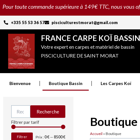
Aller
Pour toute commande supérieure à 149€ TTC, nous vous offron
au
contenu
+335 55 53 36 57
pisciculturestmorat@gmail.com
FRANCE CARPE KOÏ BASSI
Votre expert en carpes et matériel de bassin
PISCICULTURE DE SAINT MORAT
Bienvenue
Boutique Bassin
Les Carpes Koï
Recherche
Recherche
pour :
Boutique
Prix
Prix
Filtrer par tarif
min
max
Accueil
»
Boutique
Filtrer
Prix :
0 €
—
8500 €