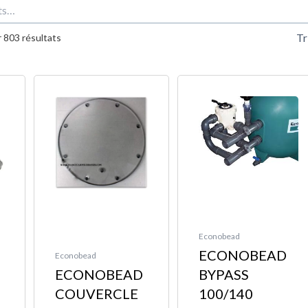
Trié
du
 803 résultats
plus
récent
au
plus
ancien
l
l
:
0 €.
0 €.
Econobead
ECONOBEAD
Econobead
ECONOBEAD
BYPASS
COUVERCLE
100/140