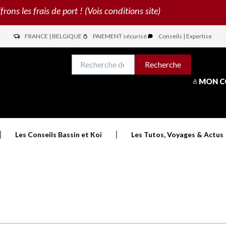
s les frais de port ! (Vois conditions site)
FRANCE | BELGIQUE
PAIEMENT sécurisé
Conseils | Expertise
N
Recherche
Recherche
pour :
MON 
Les Conseils Bassin et Koï
Les Tutos, Voyages & Actus