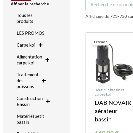
Recherche
Affiner la recherche
pour :
Tous les
Affichage de 721–750 sur
produits
LES PROMOS
Le
Le
Promo !
prix
prix
Carpe koï
initia
actue
Alimentation
était 
est :
carpe koi
640,0
590,0
Traitement
des
poissons
Boutique bassin et
carpes koï
Construction
DAB NOVAIR
Bassin
aérateur
Matériel petit
bassin
bassin
640,00
€