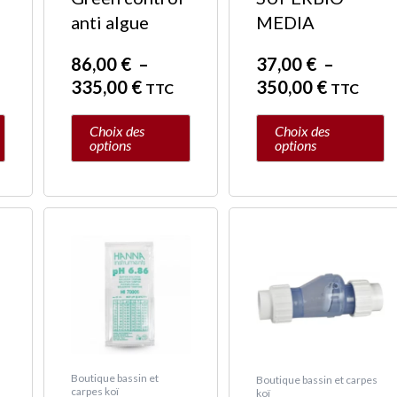
sur
sur
anti algue
MEDIA
la
la
page
page
86,00
€
–
37,00
€
–
du
du
335,00
€
350,00
€
TTC
TTC
produit
produit
Choix des
Choix des
options
options
Plage
Ce
de
produit
prix :
a
35,00 €
plusieurs
à
variations.
189,00 
Les
options
Boutique bassin et
Boutique bassin et carpes
carpes koï
peuvent
koï