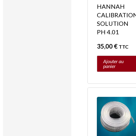
HANNAH
CALIBRATIO
SOLUTION
PH 4.01
35,00
€
TTC
Ajouter au
panier