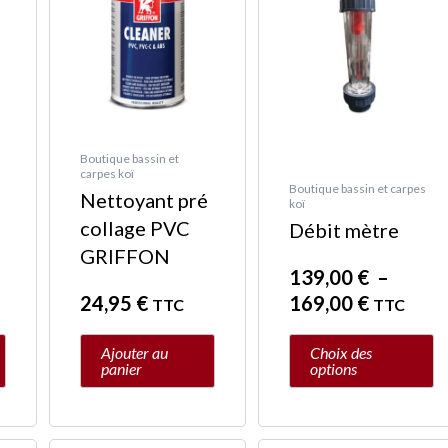
prix :
a
139,00 
plusieurs
à
variations.
169,00 
Les
options
peuvent
Boutique bassin et
carpes koï
être
Boutique bassin et carpes
Nettoyant pré
koï
choisies
collage PVC
Débit mètre
sur
GRIFFON
la
139,00
€
–
page
24,95
€
169,00
€
TTC
TTC
du
produit
Ajouter au
Choix des
panier
options