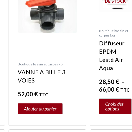
DE STOCK
prix :
a
€
28,5
plusieurs
à
variations.
€
66,0
Les
Boutique bassin et
carpes koï
options
Diffuseur
peuvent
EPDM
être
Lesté Air
choisies
Boutique bassin et carpes koï
Aqua
sur
VANNE A BILLE 3
la
VOIES
28,50
€
–
page
66,00
€
TTC
52,00
€
TTC
du
produit
Choix des
Ajouter au panier
options