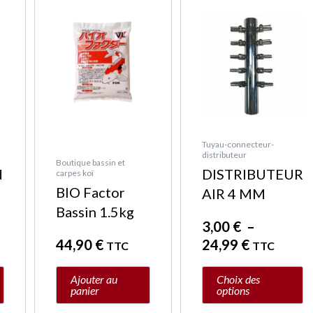
Plage
Ce
de
produit
l
l
prix :
a
:
3,00 €
plusieurs
0 €.
0 €.
à
variations.
24,99 €
Les
options
peuvent
Tuyau-connecteur-
distributeur
être
Boutique bassin et
d
DISTRIBUTEUR
carpes koï
choisies
BIO Factor
r
AIR 4 MM
sur
Bassin 1.5kg
la
3,00
€
–
page
44,90
€
24,99
€
TTC
TTC
du
produit
Ajouter au
Choix des
panier
options