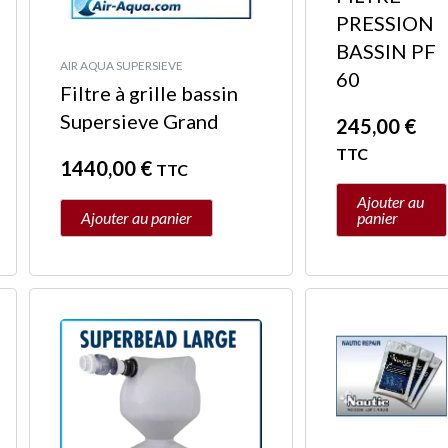
PRESSION
BASSIN PF
AIR AQUA SUPERSIEVE
60
Filtre à grille bassin
Supersieve Grand
245,00
€
TTC
1440,00
€
TTC
Ajouter au
Ajouter au panier
panier
Plage
Ce
de
produit
prix :
a
36,50 €
plusieurs
à
variations.
€
2095,00 €
Les