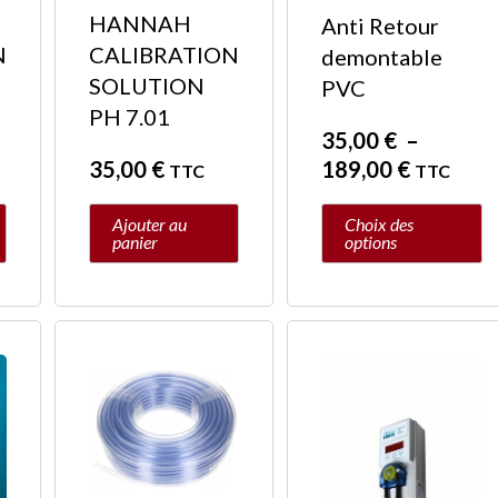
HANNAH
Anti Retour
être
N
CALIBRATION
demontable
choisies
SOLUTION
PVC
sur
PH 7.01
la
35,00
€
–
page
35,00
€
189,00
€
TTC
TTC
du
produit
Ajouter au
Choix des
panier
options
Plage
Ce
de
produit
prix :
a
3,00 €
plusieurs
à
variations.
196,00 
Les