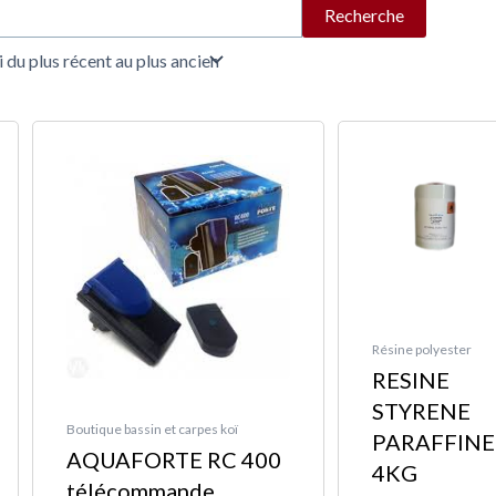
Recherche
Résine polyester
RESINE
STYRENE
Boutique bassin et carpes koï
PARAFFINE
AQUAFORTE RC 400
4KG
télécommande