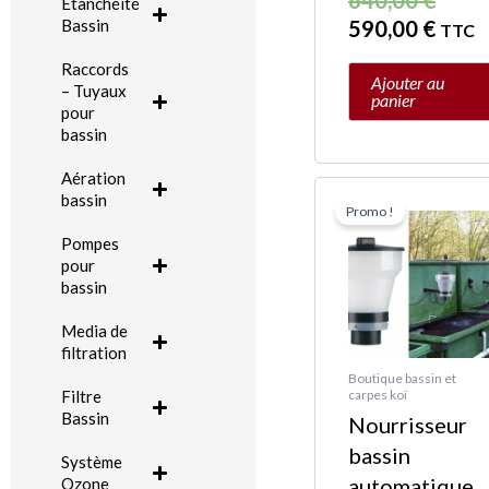
Etanchéité
590,00
€
Bassin
TTC
Raccords
Ajouter au
– Tuyaux
panier
pour
bassin
Aération
Le
Le
bassin
Promo !
prix
prix
Pompes
initia
actue
pour
était 
est :
bassin
187,0
169,0
Media de
filtration
Boutique bassin et
carpes koï
Filtre
Bassin
Nourrisseur
bassin
Système
automatique
Ozone