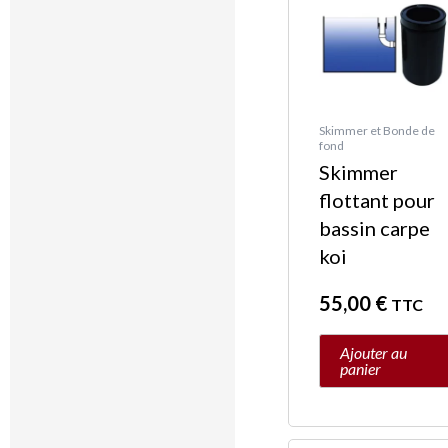
Skimmer et Bonde de
fond
Skimmer
flottant pour
bassin carpe
koi
55,00
€
TTC
Ajouter au
panier