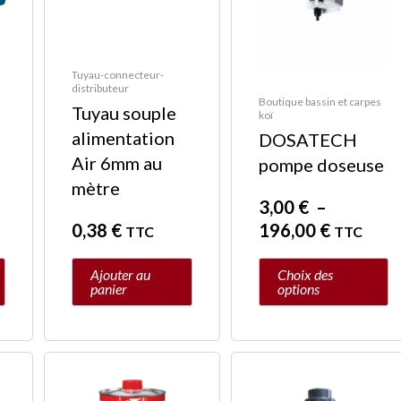
options
peuvent
être
Tuyau-connecteur-
distributeur
choisies
Boutique bassin et carpes
Tuyau souple
koï
sur
alimentation
DOSATECH
la
Air 6mm au
pompe doseuse
page
mètre
du
3,00
€
–
produit
0,38
€
196,00
€
TTC
TTC
Ajouter au
Choix des
panier
options
Plage
Ce
de
produit