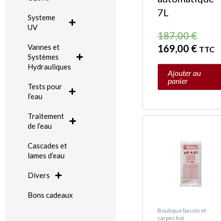
7L
Systeme
UV
187,00
€
169,00
€
Vannes et
TTC
Systèmes
Hydrauliques
Ajouter au
panier
Tests pour
l’eau
Traitement
de l’eau
Cascades et
lames d’eau
Divers
Bons cadeaux
Boutique bassin et
carpes koï