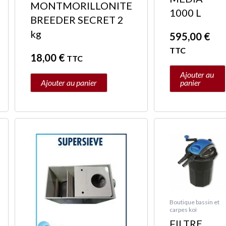
MONTMORILLONITE
1000 L
BREEDER SECRET 2
kg
595,00
€
TTC
18,00
€
TTC
Ajouter au
Ajouter au panier
panier
€
Boutique bassin et
carpes koï
FILTRE