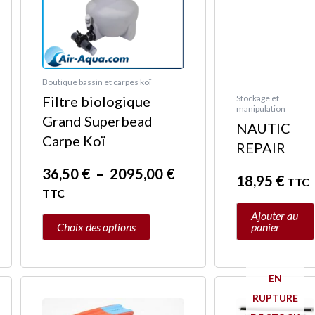
options
peuvent
être
choisies
Boutique bassin et carpes koï
sur
Filtre biologique
Stockage et
manipulation
la
Grand Superbead
NAUTIC
page
Carpe Koï
REPAIR
du
36,50
€
–
2095,00
€
produit
18,95
€
TTC
TTC
Ajouter au
Choix des options
panier
EN
Plag
Ce
RUPTURE
de
produit