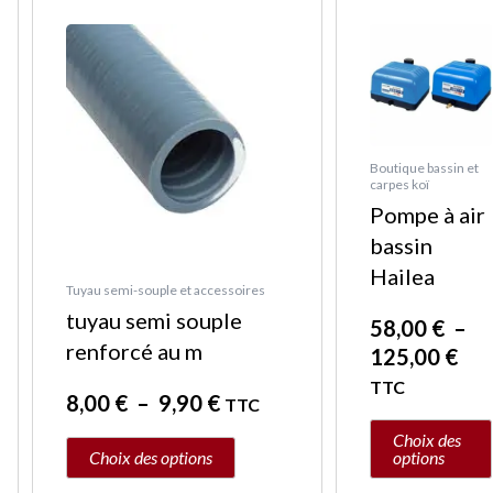
Plage
Pla
Ce
Ce
de
de
produit
produit
prix :
prix
a
a
8,00 €
58,
plusieurs
plusieurs
à
à
variations.
variations.
9,90 €
125
Les
Les
Boutique bassin et
carpes koï
options
options
Pompe à air
peuvent
peuvent
bassin
être
être
Hailea
choisies
choisies
Tuyau semi-souple et accessoires
sur
sur
tuyau semi souple
58,00
€
–
la
la
renforcé au m
125,00
€
page
page
TTC
8,00
€
–
9,90
€
TTC
du
du
produit
produit
Choix des
Choix des options
options