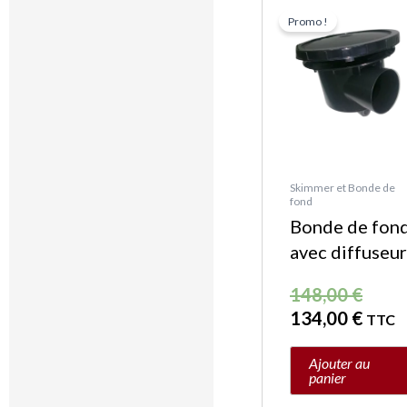
Le
Le
Promo !
prix
prix
initia
actue
était 
est :
148,0
134,0
Skimmer et Bonde de
fond
Bonde de fon
avec diffuseu
148,00
€
134,00
€
TTC
Ajouter au
panier