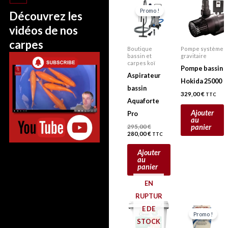
prix
prix
Promo !
Découvrez les
initial
actuel
était :
est :
vidéos de nos
295,00 €.
280,00 €.
carpes
Boutique
Pompe système
bassin et
gravitaire
carpes koï
Pompe bassin
Aspirateur
Hokida 25000
bassin
329,00
€
TTC
Aquaforte
Ajouter
Pro
au
panier
295,00
€
280,00
€
TTC
Ajouter
au
panier
EN
RUPTUR
Plage
Le
L
Ce
E DE
de
prix
pr
Promo !
prix :
initial
ac
produit
STOCK
6,49 €
était :
es