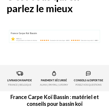
parlez le mieux
France Carpe Koï Bassin
1167
avis
ce que disent nos clients et clientes
Évaluation de la boutique
4.91
/5
Évaluation du produit
4.90
/5
LIVRAISON RAPIDE
PAIEMENT SÉCURISÉ
CONSEILS & EXPERTISE
FRANCE | BELGIQUE
ALMA | PAYPAL | UP2PAY
POSEZ VOS QUESTIONS
France Carpe Koï Bassin : matériel et
conseils pour bassin koï