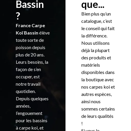
Bassin
que...
?
Bien plus qu’un
catalogue, c’est
France Carpe
le conseil qui fait
Koï Bassin
élève
la différence.
toute sorte de
Nous utilisons
poisson depuis
déjà la plupart
plus de 20 ans.
des produits et
Leurs besoins, la
matériels
façon de s’en
disponibles dans
occuper, est
la boutique avec
notre travail
nos carpes koi et
quotidien.
autres espèces,
Depuis quelques
ainsi nous
années,
sommes certains
l’engouement
de leurs qualités
pour les bassins
!
à carpe koi, et
Si vous le