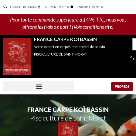
Aller
FRANCE | BELGIQUE
PAIEMENT sécurisé
Conseils | Expertise
au
contenu
Pour toute commande supérieure à 149€ TTC, nous vous
offrons les frais de port ! (Vois conditions site)
FRANCE CARPE KOÏ BASSIN
R
Votre expert en carpes et matériel de bassin
po
PISCICULTURE DE SAINT MORAT
C
PROMOS
FRANCE CARPE KOÏ BASSIN
Pisciculture de Saint Morat