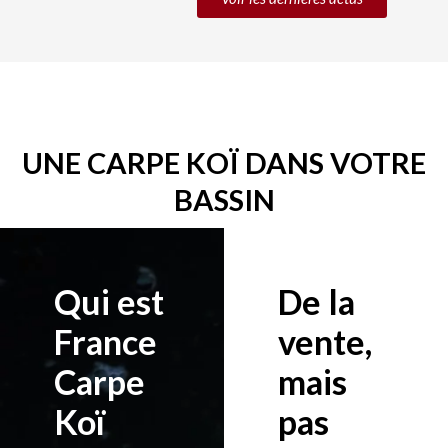
UNE CARPE KOÏ DANS VOTRE
BASSIN
Qui est
De la
France
vente,
Carpe
mais
Koï
pas