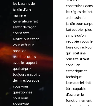
les bassins de
construisez dans
jardin d’une
les règles de l’art,
manière
un bassin de
générale, se fait
jardin pour carpe
sentir de façon
koï est bien plus
croissante.
simple qu’on
Notre but est de
veut bien vous le
vous offrir un
faire croire. Pour
panel de
qu’il soit une
produits utiles
réussite, il faut
avec le rapport
concilier
qualité/prix
esthétique et
toujours en point
technique…
de mire. Lorsque
Le matériel doit
vous vous
être capable
questionnez,
d’assurer le
nous vous
fonctionnement
apportons