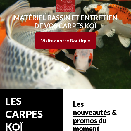
MATÉRIEL BASSIN ET ENTRETIEN
DE VOS CARPES KOÏ
Visitez notre Boutique
LES
Les
nouveautés &
CARPES
promos du
KOÏ
moment