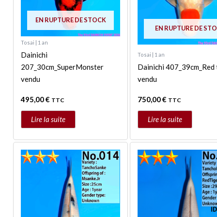
EN RUPTURE DE STOCK
EN RUPTURE DE ST
Tosai | 1 an
Dainichi
Tosai | 1 an
207_30cm_SuperMonster
Dainichi 407_39cm_Red 
vendu
vendu
495,00
€
750,00
€
TTC
TTC
Lire la suite
Lire la suite