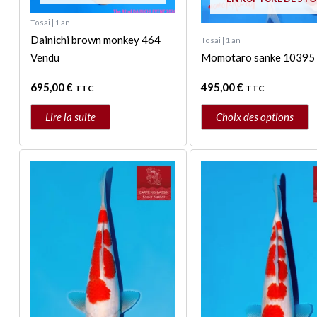
page
Tosai | 1 an
du
Dainichi brown monkey 464
Tosai | 1 an
produit
Vendu
Momotaro sanke 10395
695,00
€
495,00
€
TTC
TTC
Lire la suite
Choix des options