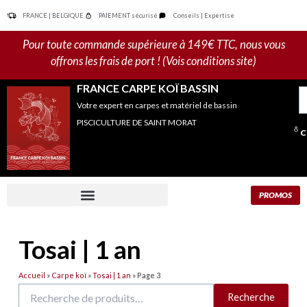
Aller
FRANCE | BELGIQUE
PAIEMENT sécurisé
Conseils | Expertise
au
contenu
Pour toute commande supérieure à 149€ TTC, nous vous
offrons les frais de port ! (Vois conditions site)
FRANCE CARPE KOÏ BASSIN
R
Votre expert en carpes et matériel de bassin
po
PISCICULTURE DE SAINT MORAT
C
PROMOS
Tosai | 1 an
Accueil
»
Carpe koï
»
Tosai | 1 an
»
Page 3
Recherche
Recherche
pour :