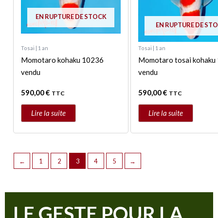
EN RUPTURE DE STOCK
EN RUPTURE DE ST
Tosai | 1 an
Tosai | 1 an
Momotaro kohaku 10236
Momotaro tosai kohaku
vendu
vendu
590,00
€
590,00
€
TTC
TTC
Lire la suite
Lire la suite
←
1
2
3
4
5
→
LE GESTE POUR LA