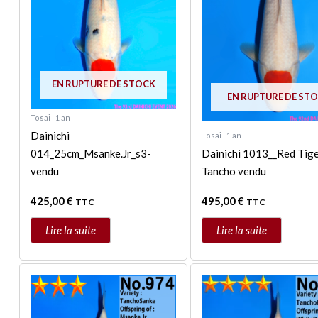
EN RUPTURE DE STOCK
EN RUPTURE DE ST
Tosai | 1 an
Dainichi
Tosai | 1 an
014_25cm_Msanke.Jr_s3-
Dainichi 1013__Red Tige
vendu
Tancho vendu
425,00
€
495,00
€
TTC
TTC
Lire la suite
Lire la suite