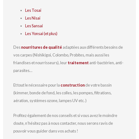
Les Tosai
Les Nisai
Les Sansai
Les Yonsai (et plus)
Des
nourritures de qualité
adaptées aux différents besoins de
vos carpes (Nishikigoi, Colombo, Probites, mais aussi les
friandises et nourrisseurs), leur
traitement
anti-bactérien, anti-
parasites…
Et tout le nécessaire pour la
construction
de votre bassin
(kimmer, bonde de fond, les colles, les pompes, filtrations,
aération, systèmes ozone, lampes UV etc. )
Profitez également de nos conseils et si vous avez le moindre
doute, n’hésitez pas à nous contacter, nous serons ravis de
pouvoir vous guider dans vos achats !