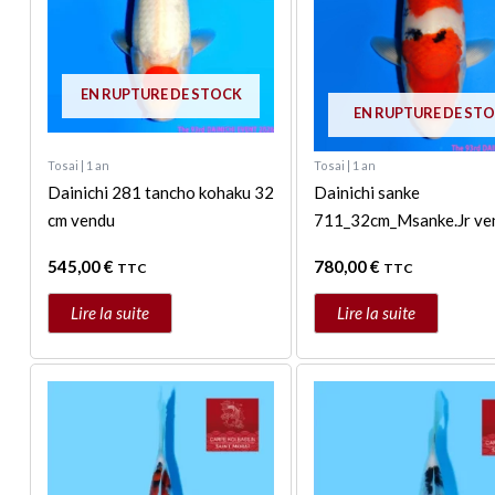
EN RUPTURE DE STOCK
EN RUPTURE DE ST
Tosai | 1 an
Tosai | 1 an
Dainichi 281 tancho kohaku 32
Dainichi sanke
cm vendu
711_32cm_Msanke.Jr ve
545,00
€
780,00
€
TTC
TTC
Lire la suite
Lire la suite