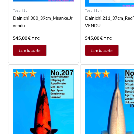
Tosai | 1 an
Tosai | 1 an
Dainichi 300_39cm_Msanke.Jr
Dainichi 211_37cm_Red
vendu
VENDU
545,00
€
545,00
€
TTC
TTC
Lire la suite
Lire la suite