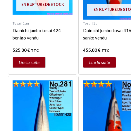
EN RUPTURE DE STOCK
EN RUPTURE DE ST
Tosai | 1 an
Tosai | 1 an
Dainichi jumbo tosai 424
Dainichi jumbo tosai 41
benigo vendu
sanke vendu
525,00
€
455,00
€
TTC
TTC
Lire la suite
Lire la suite